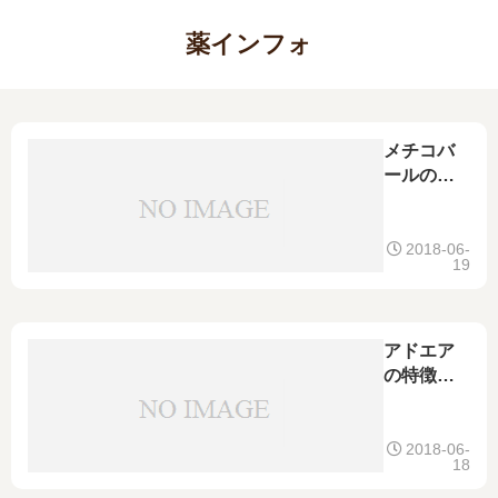
薬インフォ
メチコバ
ールの飲
み合わせ
｜禁忌の
有無、頭
2018-06-
19
痛薬や鎮
痛剤、風
邪薬など
との併用
アドエア
は
の特徴や
吸入方法
｜注意す
る副作
2018-06-
18
用、小児
の使用、