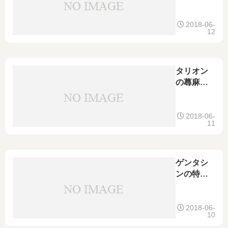
とロキソ
ニンの違
いは？同
2018-06-
12
じ効果と
それぞれ
の比較、
併用や飲
タリオン
み合わ
の蕁麻疹
せ、薬価
に対する
も
効果｜効
かない場
2018-06-
11
合の確認
点、子供
の使用、
市販薬の
ゲンタシ
有無など
ンの特徴
など｜陰
部ややけ
ど、痔や
2018-06-
10
口角炎の