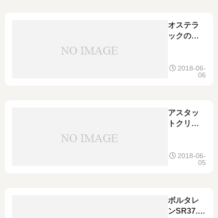
使用は？
軟膏とク
リーム剤
オステラ
について
ックの特
確認
徴｜ロキ
ソニンや
ハイペン
2018-06-
06
との違
い、生理
痛や頭
痛、歯痛
アスタッ
への効果
トクリー
も
ムの特徴
｜水虫、
いんきん
2018-06-
05
たむしの
薬｜塗り
方やかぶ
れの副作
ボルタレ
用、ヘル
ンSR37.5