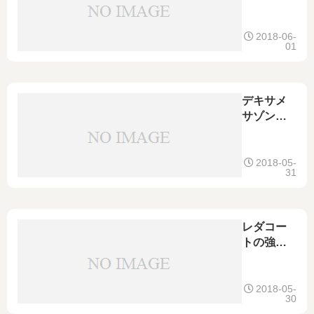
ペスへの
の腰痛な
効果につ
どへの効
いても
果は？頭
2018-06-
01
痛や歯
痛、生理
痛の使用
やロキソ
デキサメ
ニンとの
サゾンの
違いも
特徴や強
さは｜軟
膏、クリ
2018-05-
31
ームなど
の塗り薬
につい
て、顔や
レダコー
陰部の使
トの強さ
用、赤ち
や市販で
ゃんの使
の購入
用も
は？赤ち
2018-05-
30
ゃんの使