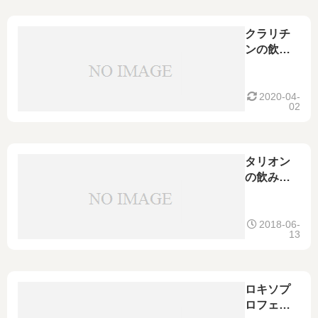
ジェネリ
ックにつ
クラリチ
いても
ンの飲み
合わせの
特徴｜胃
薬や風邪
2020-04-
02
薬、頭痛
薬などと
の併用は
タリオン
の飲み合
わせにつ
いて｜鎮
痛剤、頭
2018-06-
13
痛薬、風
邪薬、咳
止め、胃
薬などと
ロキソプ
の飲み合
ロフェン
わせは