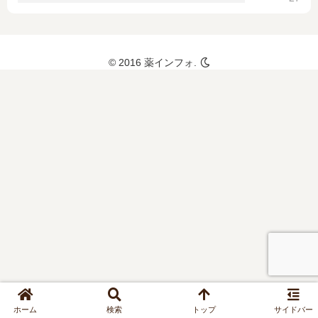
や通販で
の入手可
否｜薬価
やジェネ
© 2016 薬インフォ.
リック、
効かない
場合の対
処法など
ホーム
検索
トップ
サイドバー