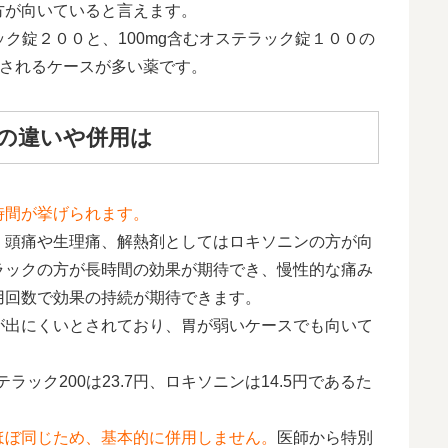
方が向いていると言えます。
ック錠２００と、100mg含むオステラック錠１００の
用されるケースが多い薬です。
の違いや併用は
時間が挙げられます。
、頭痛や生理痛、解熱剤としてはロキソニンの方が向
ラックの方が長時間の効果が期待でき、慢性的な痛み
用回数で効果の持続が期待できます。
が出にくいとされており、胃が弱いケースでも向いて
ラック200は23.7円、ロキソニンは14.5円であるた
。
ほぼ同じため、基本的に併用しません。
医師から特別