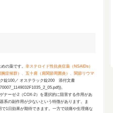
止めの薬です。
非ステロイド性抗炎症薬（NSAIDs）
頸腕症候群）、五十肩（肩関節周囲炎）、関節リウマ
ック錠100／ オステラック錠200 添付文書
F/470007_1149032F1035_2_05.pdf))。
ゲナーゼ-2（COX-2）を選択的に阻害する作用があ
消化器系の副作用が少ないという特徴があります。ま
用で1日効果が期待できます。一方で頭痛や生理痛な