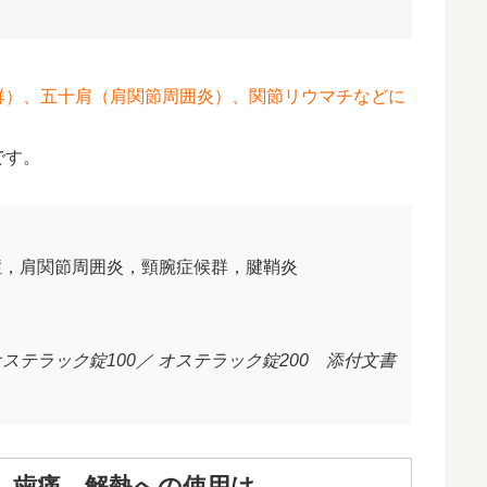
群）、五十肩（肩関節周囲炎）、関節リウマチなどに
です。
症，肩関節周囲炎，頸腕症候群，腱鞘炎
ステラック錠100／ オステラック錠200 添付文書
、歯痛、解熱への使用は