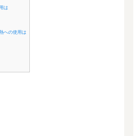
用は
熱への使用は