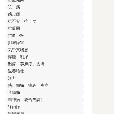
咳、痰
感染症
抗不安、抗うつ
抗凝固
抗血小板
排尿障害
気管支喘息
浮腫、利尿
湿疹、蕁麻疹、皮膚
滋養強壮
漢方
熱、頭痛、痛み、炎症
片頭痛
精神病、統合失調症
緑内障
胃腸疾患