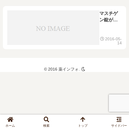
合わせ、
粉砕の使
マスチゲ
用や一般
ン錠が発
名も
売！成分
や価格な
どの特
2016-05-
14
徴、ファ
イチとの
比較につ
いても
© 2016 薬インフォ.
ホーム
検索
トップ
サイドバー