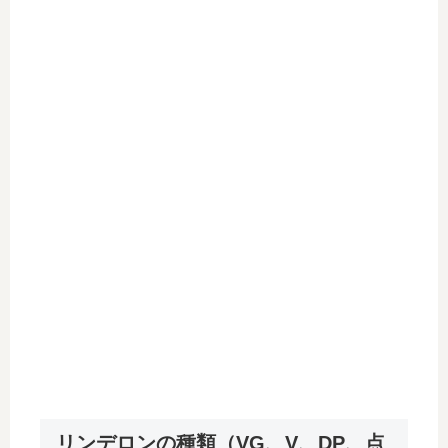
リンデロンの種類（VG、V、DP、点