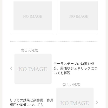
み方
モベ
ベト
テク
や効
ート
ネベ
スメ
果・
との
ート
テン
副作
違い
の強
の効
用に
｜副
さや
果や
つい
作用
特徴
副作
て｜
や虫
｜フ
用｜
体重
刺さ
ルコ
顔や
別の
れ、
ート
赤ち
使用
ニキ
との
ゃん
量も
ビへ
違い
への
の使
や比
使
モーラステープの効果や成
用な
較、
用、
分、薬価やジェネリックにつ
ども
やけ
やけ
いても解説
どや
どや
ヘル
水虫
ペ
の可
ス、
否、
陰部
市販
リリカの効果と副作用、作用
機序や薬価についても
への
の有