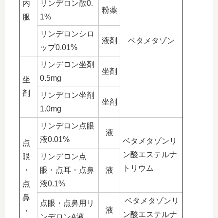
内
リンデロン散0.
粉薬
服
1%
リンデロンシロ
液剤
ベタメタゾン
ップ0.01%
リンデロン坐剤
坐剤
0.5mg
坐
剤
リンデロン坐剤
坐剤
1.0mg
リンデロン点眼
液
液0.01%
ベタメタゾンリ
点
ン酸エステルナ
眼
リンデロン点
トリウム
・
眼・点耳・点鼻
液
点
液0.1%
鼻
ベタメタゾンリ
点眼・点鼻用リ
液
・
ン酸エステルナ
ンデロンA液