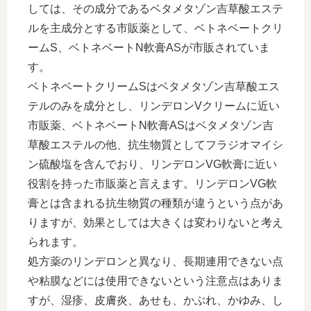
しては、その成分であるベタメタゾン吉草酸エステ
ルを主成分とする市販薬として、ベトネベートクリ
ームS、ベトネベートN軟膏ASが市販されていま
す。
ベトネベートクリームSはベタメタゾン吉草酸エス
テルのみを成分とし、リンデロンVクリームに近い
市販薬、ベトネベートN軟膏ASはベタメタゾン吉
草酸エステルの他、抗生物質としてフラジオマイシ
ン硫酸塩を含んでおり、リンデロンVG軟膏に近い
役割を持った市販薬と言えます。リンデロンVG軟
膏とは含まれる抗生物質の種類が違うという点があ
りますが、効果としては大きくは変わりないと考え
られます。
処方薬のリンデロンと異なり、長期連用できない点
や粘膜などには使用できないという注意点はありま
すが、湿疹、皮膚炎、あせも、かぶれ、かゆみ、し