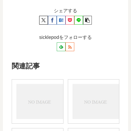
シェアする
sicklepodをフォローする
関連記事
アレ
マイ
ジオ
アロ
ンド
ンの
ライ
強さ
シロ
や効
ップ
能、
の飲
デル