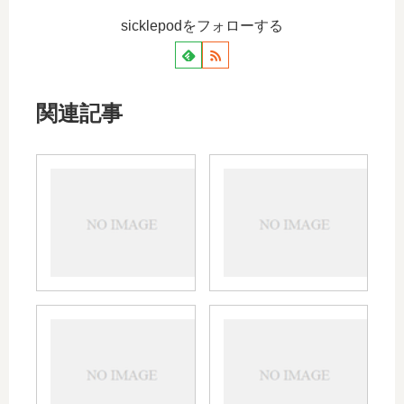
sicklepodをフォローする
関連記事
アン
ジ
フラ
ル
ベー
テ
トの
ッ
強さ
ク
は？
の
顔や
効
陰部
果
ベポ
ロコ
に使
や
タス
イド
え
副
チン
の市
る？
作
の効
販で
ニキ
用