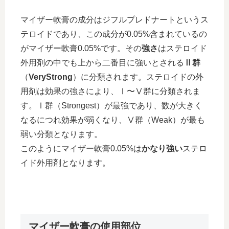
マイザー軟膏の成分はジフルプレドナートというス
テロイドであり、この成分が0.05%含まれているの
がマイザー軟膏0.05%です。その
強さ
はステロイド
外用剤の中でも上から二番目に強いとされる
Ⅱ群
（
VeryStrong
）に分類されます。ステロイドの外
用剤は効果の強さにより、Ⅰ〜Ⅴ群に分類されま
す。Ⅰ群（Strongest）が最強であり、数が大きく
なるにつれ効果が弱くなり、Ⅴ群（Weak）が最も
弱い分類となります。
このようにマイザー軟膏0.05%は
かなり強い
ステロ
イド外用剤となります。
マイザー軟膏の使用部位