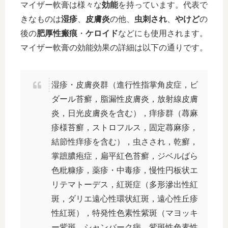
マイザー軟膏は様々な
効能
を持っています。代表で
きなものは
湿疹
、
皮膚炎
の他、
虫刺され
、
やけど
の
後の
肥厚性瘢痕
・
ケロイド
などにも使用されます。
マイザー軟膏の効能効果の詳細は以下の通りです。
湿疹・皮膚炎群（進行性指掌角皮症，ビ
ダール苔癬，脂漏性皮膚炎，放射線皮膚
炎，日光皮膚炎を含む），痒疹群（蕁麻
疹様苔癬，ストロフルス，固定蕁麻疹，
結節性痒疹を含む），虫さされ，乾癬，
掌蹠膿疱症，扁平紅色苔癬，ジベルばら
色粃糠疹，薬疹・中毒疹，慢性円板状エ
リテマトーデス，紅斑症（多形滲出性紅
斑，ダリエ遠心性環状紅斑，遠心性丘疹
性紅斑），特発性色素性紫斑（マヨッキ
ー紫斑，シャンバーク病，紫斑性色素性