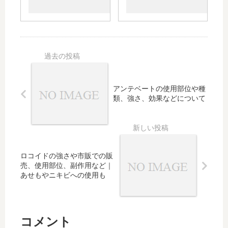
果や
の代
ビや
｜
副作
用と
ヘル
眠
用｜
なる
ペ
気
AG
薬は
ス、
の
の発
｜赤
やけ
出
売日
ちゃ
どな
や
や薬
んで
どへ
す
価、
も使
の使
さ
アンテベートの使用部位や種
先発
用す
用や
や
類、強さ、効果などについて
医薬
る塗
市販
ザ
品、
り薬
での
イ
ジェ
の同
入手
ザ
ネリ
じ成
につ
ル
ッ
分の
いて
と
ロコイドの強さや市販での販
ク、
薬、
も
の
売、使用部位、副作用など｜
OTC
値段
違
あせもやニキビへの使用も
につ
につ
い
いて
いて
に
も
も
つ
コメント
い