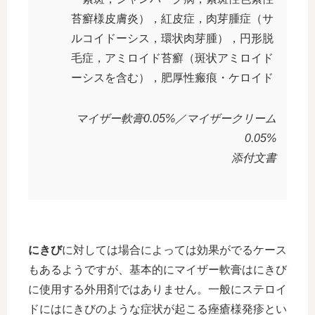
苔癬様皮膚炎），紅皮症，肉芽腫症（サ
ルコイドーシス，環状肉芽腫），円形脱
毛症，アミロイド苔癬（斑状アミロイド
ーシスを含む），肥厚性瘢痕・ケロイド
マイザー軟膏0.05%／マイザークリーム
0.05%
添付文書
にきび
に対しては場合によっては効果がでるケース
もあるようですが、基本的にマイザー軟膏はにきび
に使用する外用剤ではありません。一般にステロイ
ドにはにきびのような症状が起こる痤瘡様発疹とい