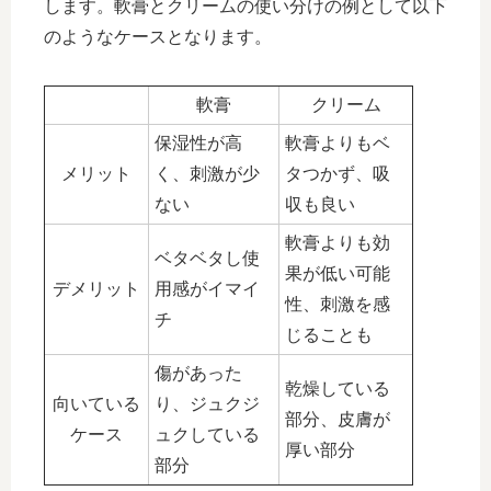
します。軟膏とクリームの使い分けの例として以下
のようなケースとなります。
軟膏
クリーム
保湿性が高
軟膏よりもベ
メリット
く、刺激が少
タつかず、吸
ない
収も良い
軟膏よりも効
ベタベタし使
果が低い可能
デメリット
用感がイマイ
性、刺激を感
チ
じることも
傷があった
乾燥している
向いている
り、ジュクジ
部分、皮膚が
ケース
ュクしている
厚い部分
部分