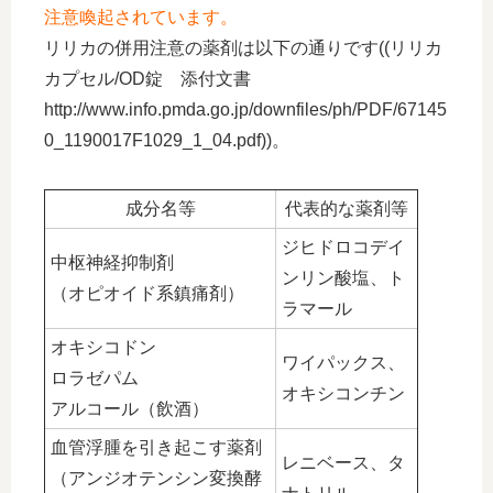
注意喚起されています。
リリカの併用注意の薬剤は以下の通りです((リリカ
カプセル/OD錠 添付文書
http://www.info.pmda.go.jp/downfiles/ph/PDF/67145
0_1190017F1029_1_04.pdf))。
成分名等
代表的な薬剤等
ジヒドロコデイ
中枢神経抑制剤
ンリン酸塩、ト
（オピオイド系鎮痛剤）
ラマール
オキシコドン
ワイパックス、
ロラゼパム
オキシコンチン
アルコール（飲酒）
血管浮腫を引き起こす薬剤
レニベース、タ
（アンジオテンシン変換酵