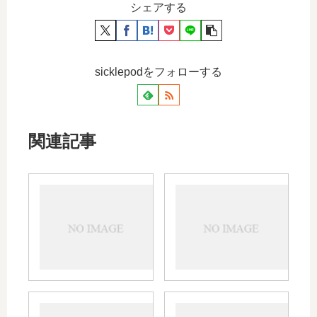
シェアする
sicklepodをフォローする
関連記事
ロキ
カロ
ソニ
ナー
ンの
ルと
授乳
飲み
中と
合わ
妊娠
せが
中の
悪い
使用
薬は
ロキ
カロ
につ
｜併