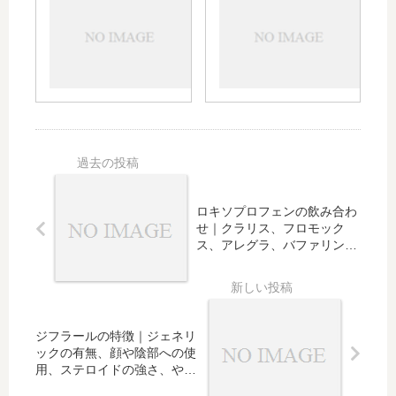
ソニ
ナー
いて
用に
ンの
ルの
解
注意
解熱
子供
説！
が必
の効
の使
注意
要な
果や
用｜
点を
薬、
時間
飲み
確認
アス
｜風
合わ
して
ベリ
邪や
せや
安全
ン、
イン
何時
な使
ムコ
フル
間あ
用
ダイ
エン
ける
ロキソプロフェンの飲み合わ
を！
ンな
ザの
か、
せ｜クラリス、フロモック
どは
使用
何錠
ス、アレグラ、バファリンな
どとの併用は
や何
使用
度下
する
がる
か、
か、
空腹
ジフラールの特徴｜ジェネリ
何度
時の
ックの有無、顔や陰部への使
で使
使
用、ステロイドの強さ、やけ
うか
用、
どや傷への使用は