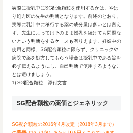
実際に授乳中にSG配合顆粒を使用するかは、やは
り処方医の先生の判断となります。前述のとおり、
実際に乳汁中に移行する薬の成分量は多いとは言え
ず、先生によってはそのまま授乳を続けても問題な
いという判断をするケースも有りえます。妊娠中の
使用と同様、SG配合顆粒に限らず、クリニックや
病院で薬を処方してもらう場合は授乳中である旨を
必ず伝えるようにし、自己判断で使用するようなこ
とは避けましょう。
1) SG配合顆粒 添付文書
SG配合顆粒の薬価とジェネリック
SG配合顆粒の2016年4月改定（2018年3月まで）
の
薬価
は1g（1包）あたり10.8円とされています。