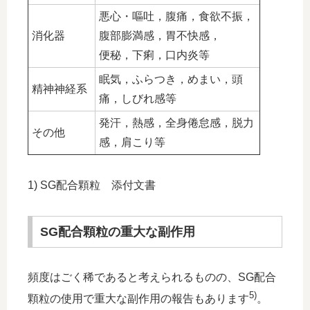
悪心・嘔吐，腹痛，食欲不振，
消化器
腹部膨満感，胃不快感，
便秘，下痢，口内炎等
眠気，ふらつき，めまい，頭
精神神経系
痛，しびれ感等
発汗，熱感，全身倦怠感，脱力
その他
感，肩こり等
1) SG配合顆粒 添付文書
SG配合顆粒の重大な副作用
頻度はごく稀であると考えられるものの、SG配合
5)
顆粒の使用で重大な副作用の報告もあります
。