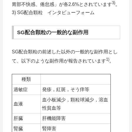
3)
胃部不快感、倦怠感」が各2.6%とされています
。
3) SG配合顆粒 インタビューフォーム
SG配合顆粒の一般的な副作用
SG配合顆粒の前述した以外の一般的な副作用とし
1)
て、以下のような副作用が報告されています
。
種類
過敏症
発疹，紅斑，そう痒等
血小板減少，顆粒球減少，溶血
血液
性貧血等
肝臓
肝機能障害
腎臓
腎障害