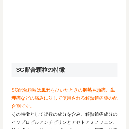
SG配合顆粒の特徴
SG配合顆粒は
風邪
をひいたときの
解熱
や
頭痛
、
生
理痛
などの痛みに対して使用される解熱鎮痛薬の配
合剤です。
その特徴として複数の成分を含み、解熱鎮痛成分の
イソプロピルアンチピリンとアセトアミノフェン、