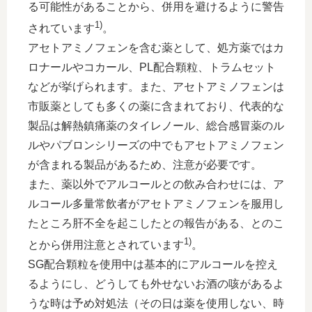
る可能性があることから、併用を避けるように警告
1)
されています
。
アセトアミノフェンを含む薬として、処方薬ではカ
ロナールやコカール、PL配合顆粒、トラムセット
などが挙げられます。また、アセトアミノフェンは
市販薬としても多くの薬に含まれており、代表的な
製品は解熱鎮痛薬のタイレノール、総合感冒薬のル
ルやパブロンシリーズの中でもアセトアミノフェン
が含まれる製品があるため、注意が必要です。
また、薬以外でアルコールとの飲み合わせには、ア
ルコール多量常飲者がアセトアミノフェンを服用し
たところ肝不全を起こしたとの報告がある、とのこ
1)
とから併用注意とされています
。
SG配合顆粒を使用中は基本的にアルコールを控え
るようにし、どうしても外せないお酒の咳があるよ
うな時は予め対処法（その日は薬を使用しない、時