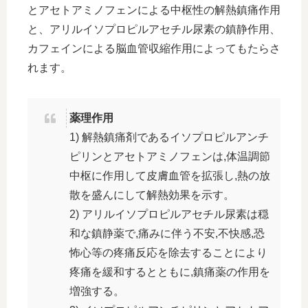
とアセトアミノフェンによる中枢性の解熱鎮痛作用
と、アリルイソプロピルアセチル尿素の鎮静作用、
カフェインによる脳血管収縮作用によってもたらさ
れます。
薬理作用
1) 解熱鎮痛剤であるイソプロピルアンチ
ピリンとアセトアミノフェンは,体温調節
中枢に作用して皮膚血管を拡張し,熱の放
散を盛んにして解熱効果を示す。
2) アリルイソプロピルアセチル尿素は穏
和な鎮静薬で,痛みに伴う不安,不快感,恐
怖心等の疼痛反応を除去することにより
疼痛を緩和するとともに,鎮痛薬の作用を
増強する。