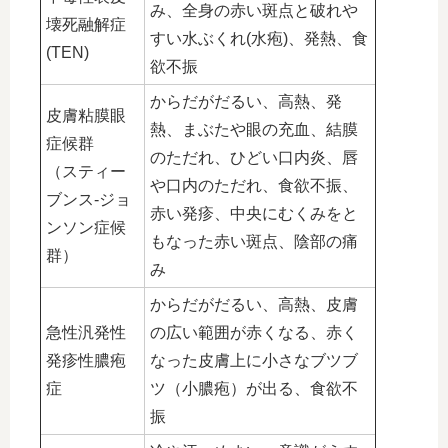
み、全身の赤い斑点と破れや
壊死融解症
すい水ぶくれ(水疱)、発熱、食
(TEN)
欲不振
からだがだるい、高熱、発
皮膚粘膜眼
熱、まぶたや眼の充血、結膜
症候群
のただれ、ひどい口内炎、唇
（スティー
や口内のただれ、食欲不振、
ブンス-ジョ
赤い発疹、中央にむくみをと
ンソン症候
もなった赤い斑点、陰部の痛
群）
み
からだがだるい、高熱、皮膚
急性汎発性
の広い範囲が赤くなる、赤く
発疹性膿疱
なった皮膚上に小さなブツブ
症
ツ（小膿疱）が出る、食欲不
振