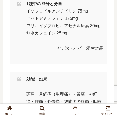
1錠中の成分と分量
イソプロピルアンチピリン 75mg
アセトアミノフェン 125mg
アリルイソプロピルアセチル尿素 30mg
無水カフェイン 25mg
セデス・ハイ 添付文書
効能・効果
頭痛・月経痛（生理痛）・歯痛・神経
痛・腰痛・外傷痛・抜歯後の疼痛・咽喉
痛・耳痛・関節痛・筋肉痛・肩こり痛・
ホーム
検索
トップ
サイドバー
打撲痛・骨折痛・捻挫痛の鎮痛，悪寒・