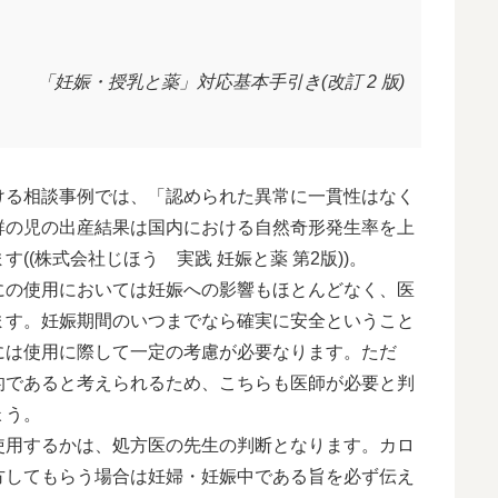
「妊娠・授乳と薬」対応基本手引き(改訂 2 版)
ける相談事例では、「認められた異常に一貫性はなく
群の児の出産結果は国内における自然奇形発生率を上
(株式会社じほう 実践 妊娠と薬 第2版))。
にの使用においては妊娠への影響もほとんどなく、医
ます。妊娠期間のいつまでなら確実に安全ということ
には使用に際して一定の考慮が必要なります。ただ
的であると考えられるため、こちらも医師が必要と判
ょう。
使用するかは、処方医の先生の判断となります。カロ
方してもらう場合は妊婦・妊娠中である旨を必ず伝え