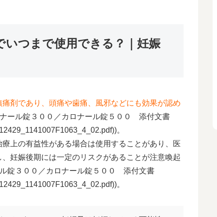
でいつまで使用できる？｜妊娠
鎮痛剤であり、頭痛や歯痛、風邪などにも効果が認め
カロナール錠３００／カロナール錠５００ 添付文書
F/112429_1141007F1063_4_02.pdf))。
治療上の有益性がある場合は使用することがあり、医
し、妊娠後期には一定のリスクがあることが注意喚起
ナール錠３００／カロナール錠５００ 添付文書
F/112429_1141007F1063_4_02.pdf))。