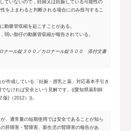
立していないので，妊婦又は妊娠している可能性の
険性を上まわると判断される場合にのみ投与するこ
児に動脈管収縮を起こすことがある。
で，弱い胎仔の動脈管収縮が報告されている。
ロナール錠３００／カロナール錠５００ 添付文書
会が作成している「妊娠・授乳と薬」対応基本手引き
でなければ安全という見解です。((愛知県薬剤師
)（2012）))。
るが、通常量の短期使用では安全であることが知ら
体の肝障害・腎障害、新生児の腎障害の報告があ