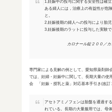
1.妊娠中の投与に関する安全性は確
ある婦人には，治療上の有益性が危
と。
2.妊娠後期の婦人への投与により胎
3.妊娠後期のラットに投与した実験
カロナール錠２００／カ
専門家による見解の例として、愛知県薬剤師
では、妊婦・妊娠中に関して、長期大量の使用
会 「妊娠・授乳と薬」対応基本手引き(改訂 2 版
アセトアミノフェンは胎盤を通過す
れている。長期の大量服用では、母