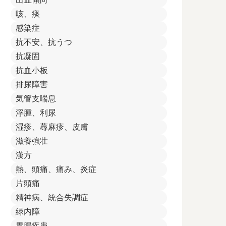
咳、痰
感染症
抗不安、抗うつ
抗凝固
抗血小板
排尿障害
気管支喘息
浮腫、利尿
湿疹、蕁麻疹、皮膚
滋養強壮
漢方
熱、頭痛、痛み、炎症
片頭痛
精神病、統合失調症
緑内障
胃腸疾患