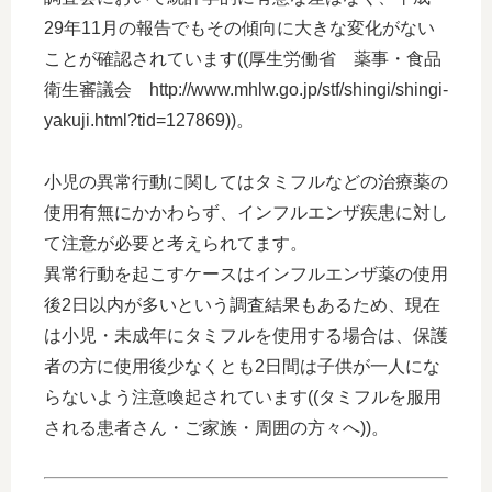
29年11月の報告でもその傾向に大きな変化がない
ことが確認されています((厚生労働省 薬事・食品
衛生審議会 http://www.mhlw.go.jp/stf/shingi/shingi-
yakuji.html?tid=127869))。
小児の異常行動に関してはタミフルなどの治療薬の
使用有無にかかわらず、インフルエンザ疾患に対し
て注意が必要と考えられてます。
異常行動を起こすケースはインフルエンザ薬の使用
後2日以内が多いという調査結果もあるため、現在
は小児・未成年にタミフルを使用する場合は、保護
者の方に使用後少なくとも2日間は子供が一人にな
らないよう注意喚起されています((タミフルを服用
される患者さん・ご家族・周囲の方々へ))。