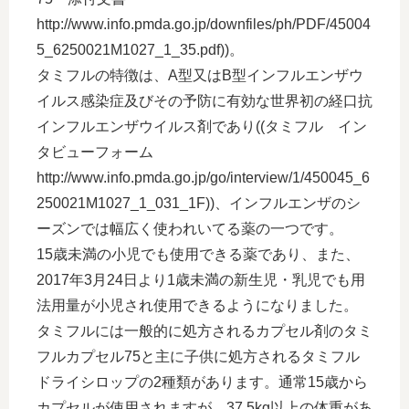
http://www.info.pmda.go.jp/downfiles/ph/PDF/45004
5_6250021M1027_1_35.pdf))。
タミフルの特徴は、A型又はB型インフルエンザウ
イルス感染症及びその予防に有効な世界初の経口抗
インフルエンザウイルス剤であり((タミフル イン
タビューフォーム
http://www.info.pmda.go.jp/go/interview/1/450045_6
250021M1027_1_031_1F))、インフルエンザのシ
ーズンでは幅広く使われいてる薬の一つです。
15歳未満の小児でも使用できる薬であり、また、
2017年3月24日より1歳未満の新生児・乳児でも用
法用量が小児され使用できるようになりました。
タミフルには一般的に処方されるカプセル剤のタミ
フルカプセル75と主に子供に処方されるタミフル
ドライシロップの2種類があります。通常15歳から
カプセルが使用されますが、37.5kg以上の体重があ