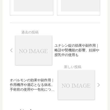
熱時
の効
【2016-
ンフ
間
果や
2017シ
ルエ
は？
副作
ーズ
ンザ
効果
用｜
ン】
予防
や効
薬
と治
果時
価、
療
間、
ジェ
授乳
ネリ
への
ッ
ユナシン錠の効果や副作用｜
影
ク、
略語や腎機能の影響、妊婦や
響、
妊
授乳中の使用も
タミ
婦、
フル
授乳
との
中、
違い
子供
オパルモンの効果や副作用｜
など
の使
作用機序や適応となる病名、
用も
手術前の使用や一包化につい
ても