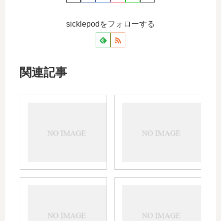
sicklepodをフォローする
関連記事
リレン
妊娠
ザの予
中の
防投与
イン
｜保険
フル
か自費
エン
か、効
ザの
果、子
影響
供の使
は？
イナ
PL
用、期
妊婦
ビル
配合
間につ
さん
の解
顆粒
いても
のイ