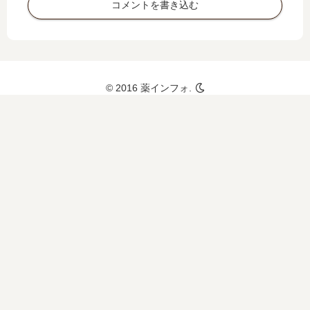
コメントを書き込む
へ
の
影
響
© 2016 薬インフォ.