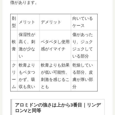
徴があります。
剤
向いている
メリット
デメリット
型
ケース
保湿性が
傷があった
軟
高く、刺
ベタベタし使用
り、ジュク
膏
激が少な
感がイマイチ
ジュクして
い
いる部分
ク
軟膏より
軟膏よりも効果
乾燥してい
リ
もベタつ
が低い可能性、
る部分、皮
ー
かず、吸
刺激を感じるこ
膚が厚い部
ム
収も良い
とも
分
アロミドンの強さは上から3番目｜リンデ
ロンVと同等