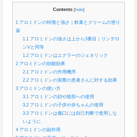
Contents
[
hide
]
1
アロミドンの特徴と強さ｜軟膏とクリームの塗り
薬
1.1
アロミドンの強さは上から3番目｜リンデロ
ンVと同等
1.2
アロミドンはエクラーのジェネリック
2
アロミドンの効能効果
2.1
アロミドンの作用機序
2.2
アロミドンの実際の患者さんに対する効果
3
アロミドンの使い方
3.1
アロミドンの顔や陰部への使用
3.2
アロミドンの子供や赤ちゃんの使用
3.3
アロミドンは傷口には自己判断で使用しな
いように
4
アロミドンの副作用