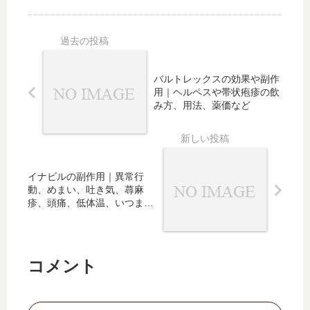
や顔
とク
中
用｜
の使
リー
の
眠気
用の
ムの
使
など
注意
顔や
用
の副
点、
陰
｜
作
バルトレックスの効果や副作
ステ
部、
花
用、
用｜ヘルペスや帯状疱疹の飲
ロイ
あせ
粉
小児
み方、用法、薬価など
ドの
もや
症
の用
強さ
水虫
や
量、
も
への
蕁
飲み
使用
麻
合わ
イナビルの副作用｜異常行
疹
せも
動、めまい、吐き気、蕁麻
の
疹、頭痛、低体温、いつまで
薬
かを確認
に
お
け
コメント
る
授
乳