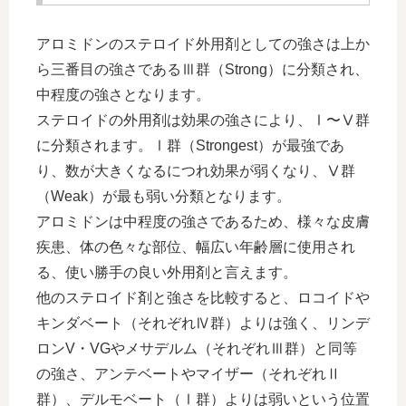
アロミドンのステロイド外用剤としての強さは上か
ら三番目の強さであるⅢ群（Strong）に分類され、
中程度の強さとなります。
ステロイドの外用剤は効果の強さにより、Ⅰ〜Ⅴ群
に分類されます。Ⅰ群（Strongest）が最強であ
り、数が大きくなるにつれ効果が弱くなり、Ⅴ群
（Weak）が最も弱い分類となります。
アロミドンは中程度の強さであるため、様々な皮膚
疾患、体の色々な部位、幅広い年齢層に使用され
る、使い勝手の良い外用剤と言えます。
他のステロイド剤と強さを比較すると、ロコイドや
キンダベート（それぞれⅣ群）よりは強く、リンデ
ロンV・VGやメサデルム（それぞれⅢ群）と同等
の強さ、アンテベートやマイザー（それぞれⅡ
群）、デルモベート（Ⅰ群）よりは弱いという位置