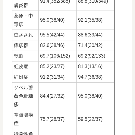
91.4(352/385)
88.8(310/349)
膚炎群
薬疹・中
95.0(38/40)
92.1(35/38)
毒疹
虫さされ
95.5(42/44)
88.6(39/44)
痒疹群
82.6(38/46)
71.4(30/42)
乾癬
69.7(106/152)
69.2(92/133)
紅皮症
85.2(23/27)
81.3(13/16)
紅斑症
91.2(31/34)
94.7(36/38)
ジベル薔
薇色粃糠
84.4(27/32)
95.0(38/40)
疹
掌蹠膿疱
75.7(28/37)
59.5(22/37)
症
特発性色