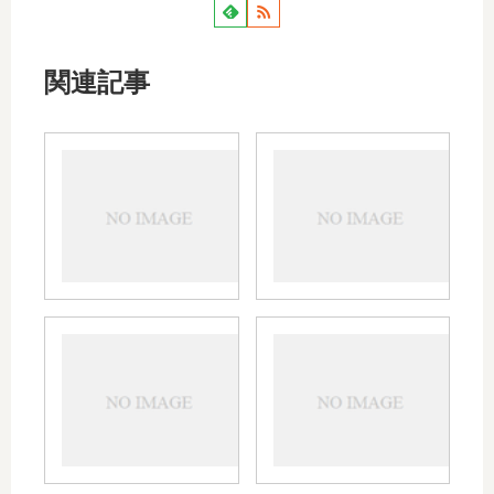
関連記事
パン
サレ
デル
ック
クリ
スの
ーム
ステ
の特
ロイ
徴｜
ドの
ヘル
強さ
ペス
やア
タ
ジル
やニ
ンテ
リ
テッ
キビ
ベー
オ
クの
への
トと
ン
小
使用
の違
の
児・
は？
い｜
授
子供
子供
軟膏
乳
の使