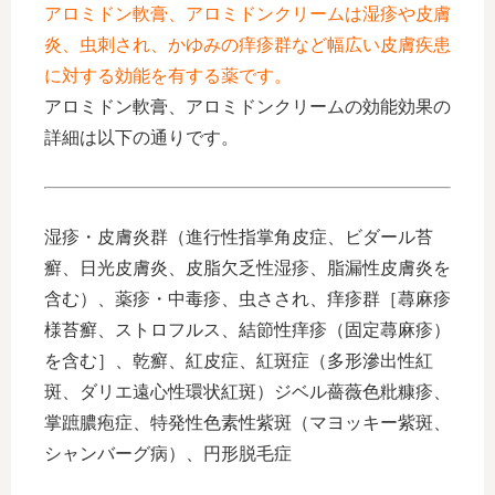
アロミドン軟膏、アロミドンクリームは湿疹や皮膚
炎、虫刺され、かゆみの痒疹群など幅広い皮膚疾患
に対する効能を有する薬です。
アロミドン軟膏、アロミドンクリームの効能効果の
詳細は以下の通りです。
湿疹・皮膚炎群（進行性指掌角皮症、ビダール苔
癬、日光皮膚炎、皮脂欠乏性湿疹、脂漏性皮膚炎を
含む）、薬疹・中毒疹、虫さされ、痒疹群［蕁麻疹
様苔癬、ストロフルス、結節性痒疹（固定蕁麻疹）
を含む］、乾癬、紅皮症、紅斑症（多形滲出性紅
斑、ダリエ遠心性環状紅斑）ジベル薔薇色粃糠疹、
掌蹠膿疱症、特発性色素性紫斑（マヨッキー紫斑、
シャンバーグ病）、円形脱毛症