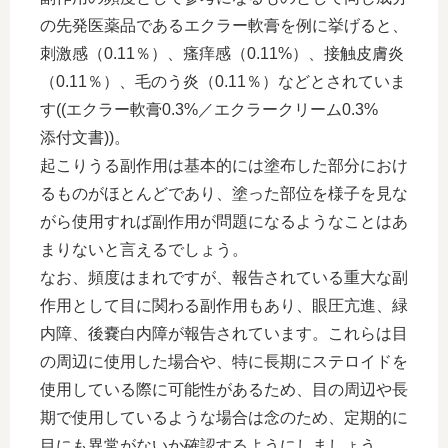
の先発医薬品であるエクラー軟膏を例に挙げると、
刺激感（0.11％）、瘙痒感（0.11%）、接触皮膚炎
（0.11％）、毛のう炎（0.11％）などとされていま
す((エクラー軟膏0.3%／エクラークリーム0.3%
添付文書))。
起こりうる副作用は基本的には塗布した部分におけ
るものがほとんどであり、塗った部位を様子を見な
がら使用すれば副作用が問題になるようなことはあ
まりないと言えるでしょう。
なお、頻度はまれですが、報告されている重大な副
作用として目に関わる副作用もあり、眼圧亢進、緑
内障、後嚢白内障が報告されています。これらは目
の周辺に使用した場合や、特に長期にステロイドを
使用している際に可能性があるため、目の周辺や長
期で使用しているような場合は念のため、定期的に
目にも異常がないか確認するようにしましょう。