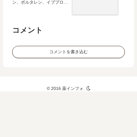
も
ン、ボルタレン、イブプロフ
蕁
も
ェン、クラビットなどとの併
麻
用は？
疹
や
コメント
花
粉
症
コメントを書き込む
の
薬
ア
レ
ロ
ッ
© 2016 薬インフォ.
ク
に
つ
い
て
授
乳