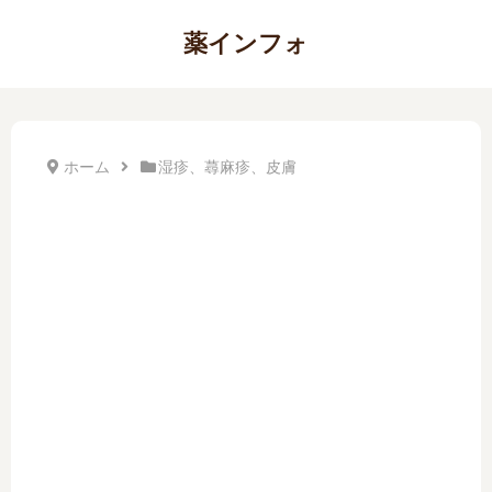
薬インフォ
ホーム
湿疹、蕁麻疹、皮膚