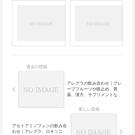
の
薬価
ア
ベタ
強
やジ
レ
セレ
さ
ェネ
ロ
ミン
や
リッ
ッ
の鼻
ロ
ク、
ク
炎、
コ
子供
の
鼻
イ
の使
授
水、
ド
用に
乳
蕁麻
と
つい
へ
疹な
の
ても
の
どへ
違
影
の効
い
響
果、
アレグラの飲み合わせ｜グレ
｜
と
お酒
ープフルーツや咳止め、胃
市
妊
との
薬、漢方、サプリメントなど
販
注意が必要なものは？
娠
飲み
の
中
合わ
販
の
せ｜
売
使
市販
状
アセトアミノフェンの飲み合
用
薬の
況
わせ｜アレグラ、ロキソニ
｜
有無