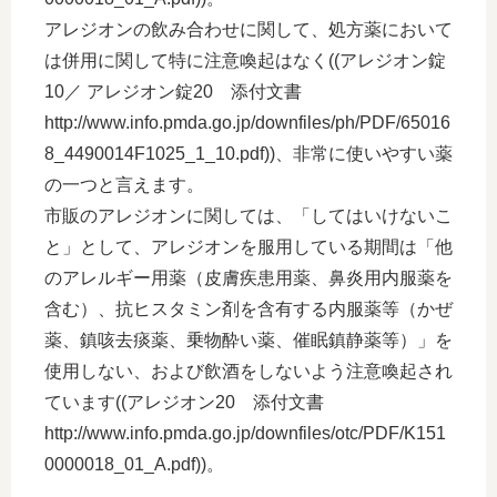
アレジオンの飲み合わせに関して、処方薬において
は併用に関して特に注意喚起はなく((アレジオン錠
10／ アレジオン錠20 添付文書
http://www.info.pmda.go.jp/downfiles/ph/PDF/65016
8_4490014F1025_1_10.pdf))、非常に使いやすい薬
の一つと言えます。
市販のアレジオンに関しては、「してはいけないこ
と」として、アレジオンを服用している期間は「他
のアレルギー用薬（皮膚疾患用薬、鼻炎用内服薬を
含む）、抗ヒスタミン剤を含有する内服薬等（かぜ
薬、鎮咳去痰薬、乗物酔い薬、催眠鎮静薬等）」を
使用しない、および飲酒をしないよう注意喚起され
ています((アレジオン20 添付文書
http://www.info.pmda.go.jp/downfiles/otc/PDF/K151
0000018_01_A.pdf))。