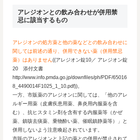
アレジオンとの飲み合わせが併用禁
忌に該当するもの
アレジオンの処方薬と他の薬などとの飲み合わせに
関しては前述の通り、併用できない薬（併用禁忌
薬）はありません
((アレジオン錠10／ アレジオン錠
20 添付文書
http://www.info.pmda.go.jp/downfiles/ph/PDF/65016
8_4490014F1025_1_10.pdf))。
一方、市販薬のアレジオンに関しては、「他のアレ
ルギー用薬（皮膚疾患用薬、鼻炎用内服薬を含
む）、抗ヒスタミン剤を含有する内服薬等（かぜ
薬、鎮咳去痰薬、乗物酔い薬、催眠鎮静薬等）」と
併用しないよう注意喚起されています。
市販のアレジオンと上記の薬との併用が禁止されて