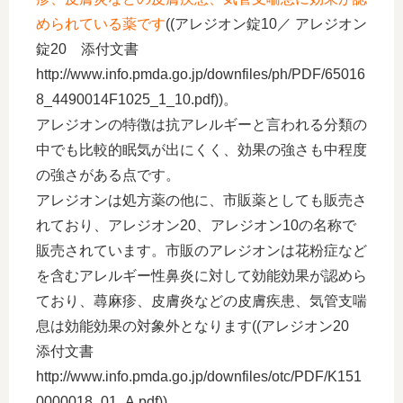
められている薬です
((アレジオン錠10／ アレジオン
錠20 添付文書
http://www.info.pmda.go.jp/downfiles/ph/PDF/65016
8_4490014F1025_1_10.pdf))。
アレジオンの特徴は抗アレルギーと言われる分類の
中でも比較的眠気が出にくく、効果の強さも中程度
の強さがある点です。
アレジオンは処方薬の他に、市販薬としても販売さ
れており、アレジオン20、アレジオン10の名称で
販売されています。市販のアレジオンは花粉症など
を含むアレルギー性鼻炎に対して効能効果が認めら
ており、蕁麻疹、皮膚炎などの皮膚疾患、気管支喘
息は効能効果の対象外となります((アレジオン20
添付文書
http://www.info.pmda.go.jp/downfiles/otc/PDF/K151
0000018_01_A.pdf))。