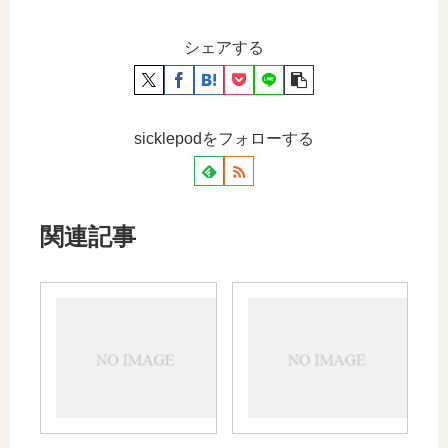
シェアする
sicklepodをフォローする
関連記事
ア
ナゾ
ボ
ネッ
コ
クス
ー
の効
ト
果や
軟
副作
膏
用｜