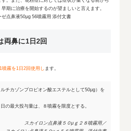
ます。また、花粉症に対しては症状が重くなる前から
、早期に治療を開始するのが望ましいと言えます。
ーゼ点鼻液50μg 56噴霧用 添付文書
両鼻に1日2回
1噴霧を1日2回使用し
ます。
ルチカゾンプロピオン酸エステルとして50μg）を
１日の最大投与量は、８噴霧を限度とする。
スカイロン点鼻液５０μｇ２８噴霧用／