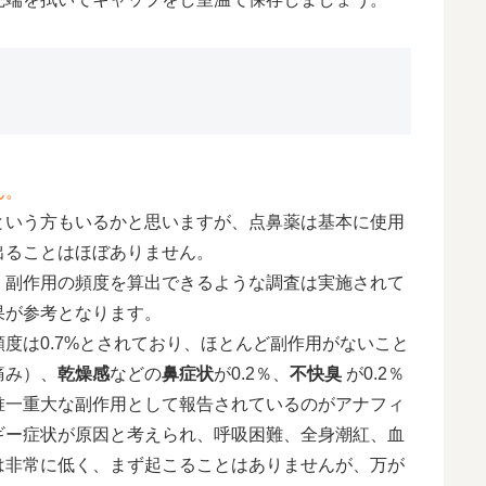
ん。
という方もいるかと思いますが、点鼻薬は基本に使用
出ることはほぼありません。
、副作用の頻度を算出できるような調査は実施されて
果が参考となります。
度は0.7%とされており、ほとんど副作用がないこと
痛み）、
乾燥感
などの
鼻症状
が0.2％、
不快臭
が0.2％
唯一重大な副作用として報告されているのがアナフィ
ギー症状が原因と考えられ、呼吸困難、全身潮紅、血
は非常に低く、まず起こることはありませんが、万が