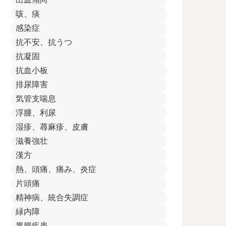
咳、痰
感染症
抗不安、抗うつ
抗凝固
抗血小板
排尿障害
気管支喘息
浮腫、利尿
湿疹、蕁麻疹、皮膚
滋養強壮
漢方
熱、頭痛、痛み、炎症
片頭痛
精神病、統合失調症
緑内障
胃腸疾患