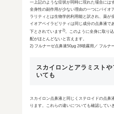
一上記のような症状が同時に現れた場合には
全身性の副作用が少ない理由の一つにバイオ
ラリティとは生物学的利用能と訳され、薬が
イオアベイラビリティは同じ成分の点鼻液で
2)
下とされています
。このように全身に取り込
配がほとんどないと言えます。
2) フルナーゼ点鼻液50μg 28噴霧用／ フル
スカイロンとアラミストや
いても
スカイロン点鼻液と同じくステロイドの点鼻
ります。これらの違いについても確認してい