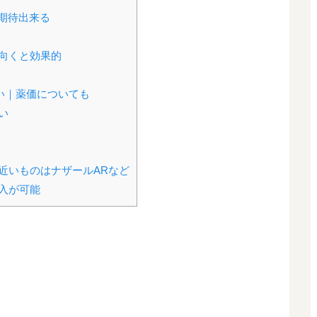
期待出来る
向くと効果的
い｜薬価についても
い
近いものはナザールARなど
入が可能