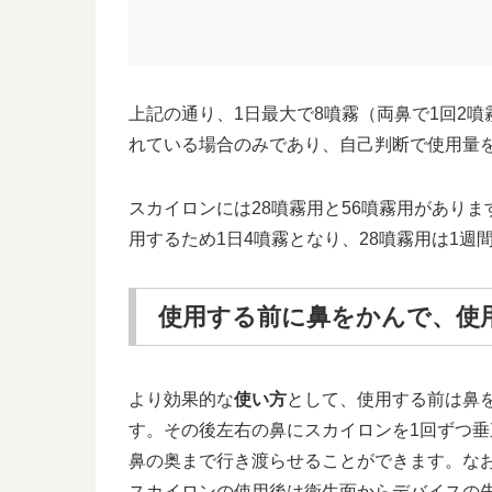
上記の通り、1日最大で8噴霧（両鼻で1回2
れている場合のみであり、自己判断で使用量
スカイロンには28噴霧用と56噴霧用がありま
用するため1日4噴霧となり、28噴霧用は1週
使用する前に鼻をかんで、使
より効果的な
使い方
として、使用する前は鼻
す。その後左右の鼻にスカイロンを1回ずつ
鼻の奥まで行き渡らせることができます。な
スカイロンの使用後は衛生面からデバイスの