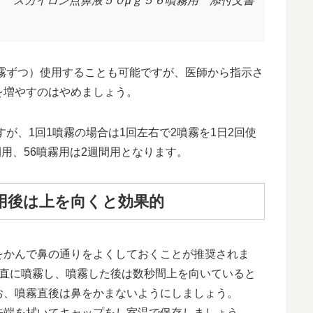
スカイロン点鼻液５０μｇ５６噴霧用 添付文書
噴霧ずつ）使用することも可能ですが、医師から指示さ
を増やすのはやめましょう。
すが、1回1噴霧の場合は1回左右で2噴霧を1日2回使
間用、56噴霧用は2週間用となります。
用後は上を向くと効果的
をかんで鼻の通りをよくしておくことが推奨されま
垂直に噴霧し、噴霧した後は数秒間上を向いていると
お、噴霧直後は鼻をかまないようにしましょう。
先端を拭いてキャップをし室温で保存しましょう。