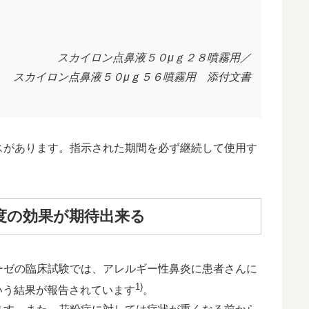
スカイロン点鼻液５０μｇ２８噴霧用／
スカイロン点鼻液５０μｇ５６噴霧用 添付文書
スがあります。指示された期間を必ず継続して使用す
度の効果が期待出来る
ーゼの臨床試験では、アレルギー性鼻炎に患者さんに
1)
という結果が報告されています
。