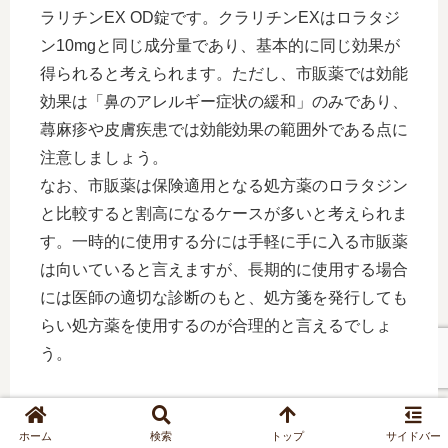
ラリチンEX OD錠です。クラリチンEXはロラタジ
ン10mgと同じ成分量であり、基本的に同じ効果が
得られると考えられます。ただし、市販薬では効能
効果は「鼻のアレルギー症状の緩和」のみであり、
蕁麻疹や皮膚疾患では効能効果の範囲外である点に
注意しましょう。
なお、市販薬は保険適用となる処方薬のロラタジン
と比較すると割高になるケースが多いと考えられま
す。一時的に使用する分には手軽に手に入る市販薬
は向いていると言えますが、長期的に使用する場合
には医師の適切な診断のもと、処方箋を発行しても
らい処方薬を使用するのが合理的と言えるでしょ
う。
ホーム
検索
トップ
サイドバー
薬を使用する際には必ず薬の説明書や添付文書を確認し、医師