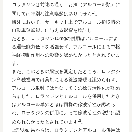
ロラタジンは前述の通り、お酒（アルコール類）に
1)
関しては特別な注意喚起はありません
。
海外において、サーキット上でアルコール摂取時の
自動車運転能力に与える影響を検討し
たとき、ロラタジン10mgの併用はアルコールによ
る運転能力低下を増強せず、アルコールによる中枢
神経抑制作用への影響を認めなかったとされていま
す。
また、このときの脳波を測定したところ、ロラタジ
ン単独投与では薬剤による徐波発現は認められず、
アルコール単独ではかなり多くの徐波活性化が認め
らました。ロラタジンとアルコールを併用したとき
はアルコール単独とほぼ同様の徐波活性が認めら
れ、ロラタジンの併用によって徐波活性の増加は認
2)
められなかったとされています
。
上記の結果からは、ロラタジンとアルコール併用は