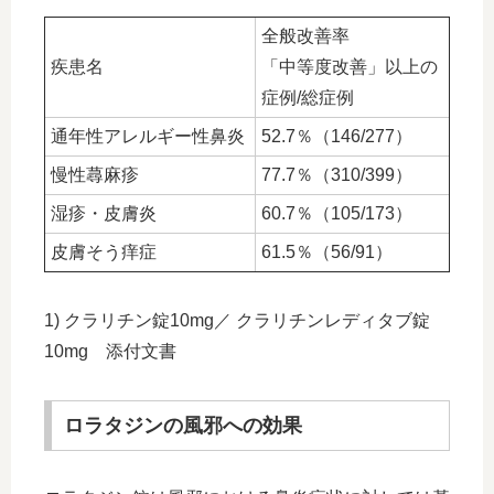
全般改善率
疾患名
「中等度改善」以上の
症例/総症例
通年性アレルギー性鼻炎
52.7％（146/277）
慢性蕁麻疹
77.7％（310/399）
湿疹・皮膚炎
60.7％（105/173）
皮膚そう痒症
61.5％（56/91）
1) クラリチン錠10mg／ クラリチンレディタブ錠
10mg 添付文書
ロラタジンの風邪への効果