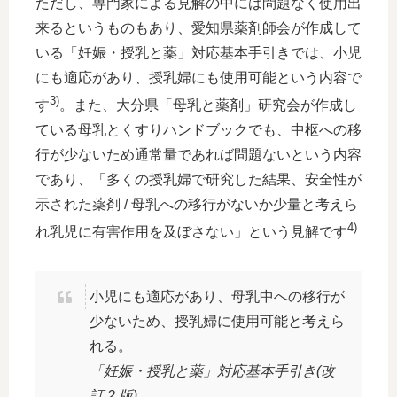
ただし、専門家による見解の中には問題なく使用出
来るというものもあり、愛知県薬剤師会が作成して
いる「妊娠・授乳と薬」対応基本手引きでは、小児
にも適応があり、授乳婦にも使用可能という内容で
3)
す
。また、大分県「母乳と薬剤」研究会が作成し
ている母乳とくすりハンドブックでも、中枢への移
行が少ないため通常量であれば問題ないという内容
であり、「多くの授乳婦で研究した結果、安全性が
示された薬剤 / 母乳への移行がないか少量と考えら
4)
れ乳児に有害作用を及ぼさない」という見解です
小児にも適応があり、母乳中への移行が
少ないため、授乳婦に使用可能と考えら
れる。
「妊娠・授乳と薬」対応基本手引き(改
訂 2 版)