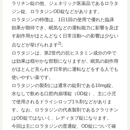
ラリチン錠の他、ジェネリック医薬品であるロラタ
ジン錠、ロラタジンOD錠などがあります。
ロラタジンの特徴は、1日1回の使用で優れた臨床
効果が期待でき、眠気などの運転能力に影響を及ぼ
す副作用がほとんどなく日常活動への影響は少ない
2)
点などが挙げられます
。
ロラタジンは、第2世代の抗ヒスタミン成分の中で
は効果は穏やかな部類になりますが、眠気の副作用
がほとんど見られず日常的に運転などをする人でも
使いやすい薬です。
ロラタジンの製剤には通常の錠剤である10mg錠、
水なしで飲める口腔内崩壊錠（OD錠）、主に小児
で使用されるドライシロップ1％剤などがありま
す。なお、ロラタジンの代表製剤であるクラリチン
はOD錠ではないく、レディタブ錠になります。
今回は主にロラタジンの普通錠、OD錠について確