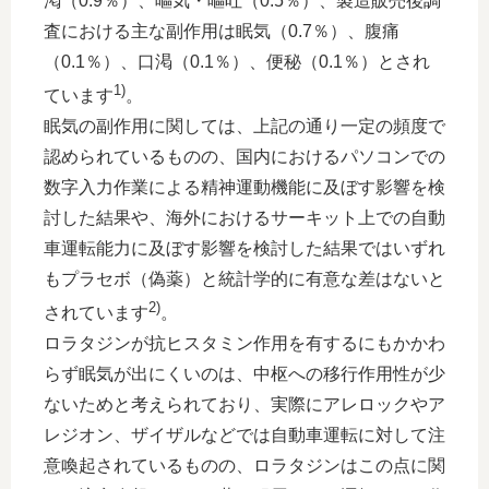
渇（0.9％）、嘔気・嘔吐（0.5％）、製造販売後調
査における主な副作用は眠気（0.7％）、腹痛
（0.1％）、口渇（0.1％）、便秘（0.1％）とされ
1)
ています
。
眠気の副作用に関しては、上記の通り一定の頻度で
認められているものの、国内におけるパソコンでの
数字入力作業による精神運動機能に及ぼす影響を検
討した結果や、海外におけるサーキット上での自動
車運転能力に及ぼす影響を検討した結果ではいずれ
もプラセボ（偽薬）と統計学的に有意な差はないと
2)
されています
。
ロラタジンが抗ヒスタミン作用を有するにもかかわ
らず眠気が出にくいのは、中枢への移行作用性が少
ないためと考えられており、実際にアレロックやア
レジオン、ザイザルなどでは自動車運転に対して注
意喚起されているものの、ロラタジンはこの点に関