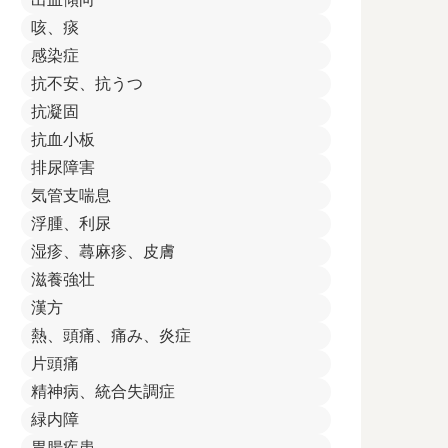
咳、痰
感染症
抗不安、抗うつ
抗凝固
抗血小板
排尿障害
気管支喘息
浮腫、利尿
湿疹、蕁麻疹、皮膚
滋養強壮
漢方
熱、頭痛、痛み、炎症
片頭痛
精神病、統合失調症
緑内障
胃腸疾患