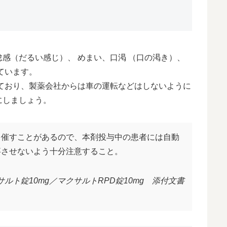
感（だるい感じ）、 めまい、口渇 （口の渇き）、
ています。
れており、製薬会社からは車の運転などはしないように
にしましょう。
を催すことがあるので、本剤投与中の患者には自動
事させないよう十分注意すること。
サルト錠10mg／マクサルトRPD錠10mg 添付文書