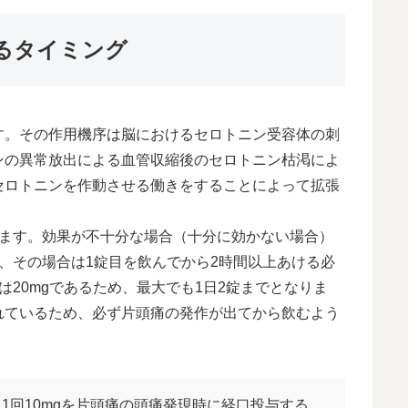
るタイミング
す。その作用機序は脳におけるセロトニン受容体の刺
ンの異常放出による血管収縮後のセロトニン枯渇によ
セロトニンを作動させる働きをすることによって拡張
します。効果が不十分な場合（十分に効かない場合）
、その場合は1錠目を飲んでから2時間以上あける必
20mgであるため、最大でも1日2錠までとなりま
れているため、必ず片頭痛の発作が出てから飲むよう
1回10mgを片頭痛の頭痛発現時に経口投与する。