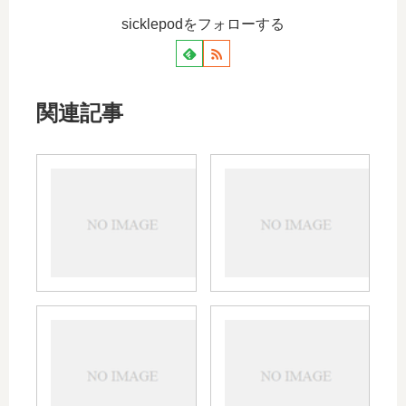
sicklepodをフォローする
関連記事
フロ
メイ
モッ
アク
クス
トの
の小
効果
児・
や副
子供
作用
への
｜膀
使用
胱炎
ジス
オゼ
｜錠
や風
ロマ
ック
剤や
邪、
ック
ス細
粉の
授乳
の効
粒の
投与
中の