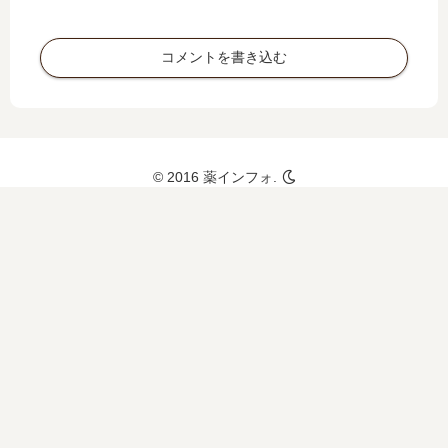
入、
飲み
お酒
合わ
コメントを書き込む
との
せ、
飲み
薬価
合わ
につ
せに
いて
つい
も
ても
© 2016 薬インフォ.