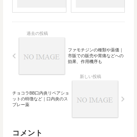
果と
味な
量
使用
飲み
どの
は？
やジ
方｜
特
味や
ェネ
マイ
徴、
使用
リッ
コプ
飲み
間
クに
ラズ
方、
隔、
つい
マ、
小児
混ぜ
ても
歯周
用量
ファモチジンの種類や薬価｜
るも
病、
など
市販での販売や胃痛などへの
のや
クラ
｜マ
効果、作用機序も
飲ま
ミジ
イコ
せ
ア、
プラ
方、
風邪
ズマ
眠気
など
を含
の有
チョコラBB口内炎リペアショ
への
めた
無も
ットの特徴など｜口内炎のス
効果
効果
プレー薬
や市
や副
販や
作
通販
用、
での
牛乳
コメント
購
との