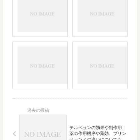
ソベ
ミン
ロン
の効
の効
果や
果や
副作
副作
用｜
用｜
効か
何滴
ない
プ
ア
使う
場合
ロ
ン
かや
の確
テ
タ
妊娠
認
カ
ゴ
中、
点、
ジ
ス
子
即効
ン
チ
供、
性、
の
ン
赤ち
過敏
効
の
ゃん
性腸
果
効
の使
症候
や
果
用な
群の
副
や
ど
使用
作
副
テルペランの効果や副作用｜
など
用
作
薬の作用機序や薬効、プリン
｜
用
ペランとの違いについても