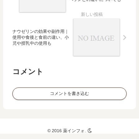
ガ
｜
ス
セ
タ
ル
ー
ベ
ナウゼリンの効果や副作用｜
と
ッ
使用や食後と食前の違い、小
の
ク
児や授乳中の使用も
比
ス
較
や
や
ム
ジ
コ
コメント
ェ
ス
ネ
タ
リ
と
コメントを書き込む
ッ
の
ク
違
も
い
は
© 2016 薬インフォ.