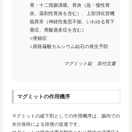
胃・十二指腸潰瘍、胃炎（急・慢性胃
炎、薬剤性胃炎を含む）、上部消化管機
能異常（神経性食思不振、いわゆる胃下
垂症、胃酸過多症を含む）
○便秘症
○尿路蓚酸カルシウム結石の発生予防
マグミット錠 添付文書
マグミットの作用機序
マグミットの緩下剤としての作用機序は、腸内での
水分保持による排便の促進です。