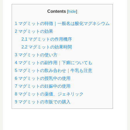
Contents
[
hide
]
1
マグミットの特徴｜一般名は酸化マグネシウム
2
マグミットの効果
2.1
マグミットの作用機序
2.2
マグミットの効果時間
3
マグミットの使い方
4
マグミットの副作用｜下痢についても
5
マグミットの飲み合わせ｜牛乳も注意
6
マグミットの授乳中の使用
7
マグミットの妊娠中の使用
8
マグミットの薬価、ジェネリック
9
マグミットの市販での購入