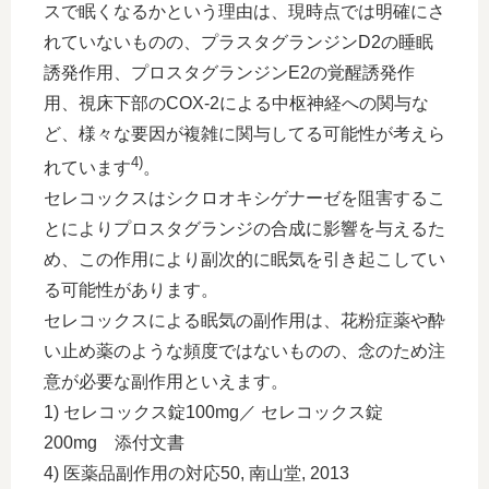
スで眠くなるかという理由は、現時点では明確にさ
れていないものの、プラスタグランジンD2の睡眠
誘発作用、プロスタグランジンE2の覚醒誘発作
用、視床下部のCOX-2による中枢神経への関与な
ど、様々な要因が複雑に関与してる可能性が考えら
4)
れています
。
セレコックスはシクロオキシゲナーゼを阻害するこ
とによりプロスタグランジの合成に影響を与えるた
め、この作用により副次的に眠気を引き起こしてい
る可能性があります。
セレコックスによる眠気の副作用は、花粉症薬や酔
い止め薬のような頻度ではないものの、念のため注
意が必要な副作用といえます。
1) セレコックス錠100mg／ セレコックス錠
200mg 添付文書
4) 医薬品副作用の対応50, 南山堂, 2013