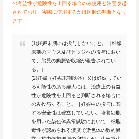
の有益性が危険性を上回る場合のみ使用と注意喚起
されており、実際に使用するかは医師の判断となり
ます。
(1)妊娠末期には投与しないこと。［妊娠
末期のマウス及びヒツジへの投与におい
て、胎児の動脈管収縮が報告されてい
る。］
(2)妊婦（妊娠末期以外）又は妊娠してい
る可能性のある婦人には、治療上の有益
性が危険性を上回ると判断される場合に
のみ投与すること。［妊娠中の投与に関
する安全性は確立していない。培養細胞
を用いた染色体異常試験において、細胞
毒性が認められる濃度で染色体の数的異
常（核内倍加細胞の増加）が、生殖発生