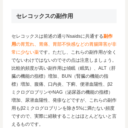
セレコックスの副作用
セレコックスは前述の通りNsaidsに共通する
副作
用
の胃荒れ、胃痛、胃部不快感などの胃腸障害が非
常に少ない薬
です。ただし、これらの副作用が全く
でないわけではないのでその点は注意しましょう。
比較的頻度が高い副作用は傾眠（眠気）、ALT（肝
臓の機能の指標）増加、BUN（腎臓の機能の指
標）増加、腹痛、口内炎、下痢、便潜血陽性、β2
ミクログロブリンやNAG（泌尿器の機能の指標）
増加、尿潜血陽性、発疹などですが、これらの副作
用もβ2ミクログロブリンを除き5%に満たない頻度
ですので、実際に経験することはほとんどないと言
えるものです。