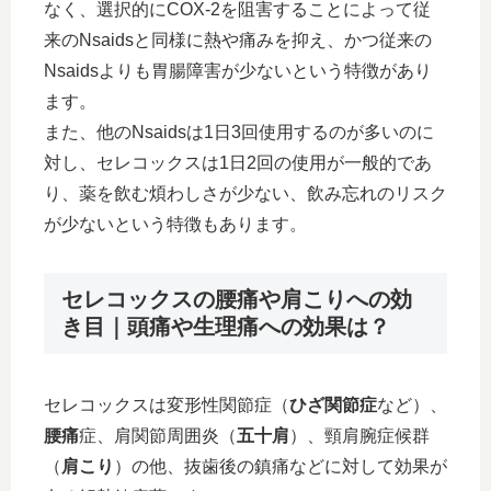
なく、選択的にCOX-2を阻害することによって従
来のNsaidsと同様に熱や痛みを抑え、かつ従来の
Nsaidsよりも胃腸障害が少ないという特徴があり
ます。
また、他のNsaidsは1日3回使用するのが多いのに
対し、セレコックスは1日2回の使用が一般的であ
り、薬を飲む煩わしさが少ない、飲み忘れのリスク
が少ないという特徴もあります。
セレコックスの腰痛や肩こりへの効
き目｜頭痛や生理痛への効果は？
セレコックスは変形性関節症（
ひざ関節症
など）、
腰痛
症、肩関節周囲炎（
五十肩
）、頸肩腕症候群
（
肩こり
）の他、抜歯後の鎮痛などに対して効果が