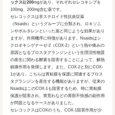
ックス
錠
200
mgがあり、それぞれセレコキシブを
100mg、200mg含む薬です。
セレコックスは非ステロイド性抗炎症薬
（Nsaids）というグループに分類され、ロキソニ
ンやボルタレンといった薬と同じような効果があり
ますが、作用機序に特徴があります。Nsaidsはシ
クロオキシゲナーゼ-2（COX-2）という熱や痛みの
原因となるプロスタグランジンという生理活性物質
の産生に関わる酵素を阻害することによって、解熱
鎮痛作用を発揮します。また、COX-2と別にCOX-
1があり、こちらは胃粘膜を保護に関連するプロス
タグランジンを産生する機能がありますが、従来の
NsaidsはこのCOX-1も阻害するため、時に胃粘膜
保護が阻害され、胃荒れなどの胃部不快感の副作用
が問題となるケースがありました。
セレコックスはCOXのうち、COX-1阻害作用が少