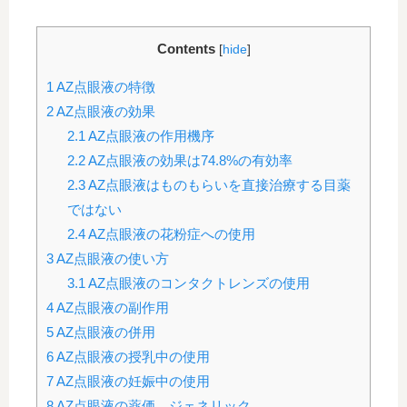
Contents
[
hide
]
1
AZ点眼液の特徴
2
AZ点眼液の効果
2.1
AZ点眼液の作用機序
2.2
AZ点眼液の効果は74.8%の有効率
2.3
AZ点眼液はものもらいを直接治療する目薬
ではない
2.4
AZ点眼液の花粉症への使用
3
AZ点眼液の使い方
3.1
AZ点眼液のコンタクトレンズの使用
4
AZ点眼液の副作用
5
AZ点眼液の併用
6
AZ点眼液の授乳中の使用
7
AZ点眼液の妊娠中の使用
8
AZ点眼液の薬価、ジェネリック