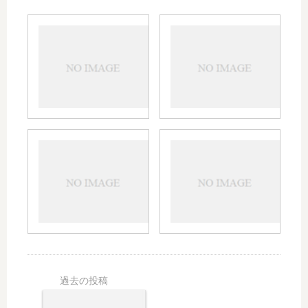
リン
バフ
ラキ
ァリ
サー
ンの
の効
眠気
果や
の副
副作
作用
用｜
につ
市販
いて
オス
ワン
での
｜時
テラ
トラ
購入
間や
ック
ムの
や腰
対
の特
効果
痛へ
策、
徴｜
や副
の作
製品
ロキ
作用
用、
の成
ソニ
｜腰
デパ
分の
ンや
痛な
ス、
特徴
ハイ
どへ
ミオ
も確
ペン
の強
ナー
認
との
さや
ルと