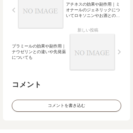
違
吐き
アチネスの効果や副作用｜ミ
の違
い、
気の
オナールのジェネリックにつ
いも
生理
頻
いてロキソニンやお酒との併
用も
痛や
度、
頭
薬
痛、
価、
歯痛
処方
プラミールの効果や副作用｜
への
制限
ナウゼリンとの違いや先発薬
効果
も
についても
も
コメント
コメントを書き込む