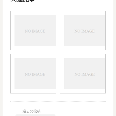
ム
ムコ
コ
ソル
ソ
バン
ル
の飲
バ
み合
ン
わせ
を
につ
市
いて
ア
ムコ
販
｜ム
ス
ダイ
や
コダ
ベ
ンを
通
イ
リ
市販
販
ン、
ン
で買
で
アレ
は
うに
入
グ
小
は｜
手
ラ、
児
ムコ
す
アレ
に
ダイ
る
ロッ
も
ンと
に
ク、