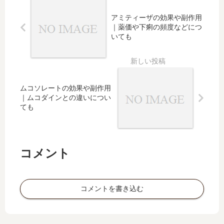
使
同じ
は
ロキ
わ
成分
アミティーザの効果や副作用
｜
ソニ
れ
を含
｜薬価や下痢の頻度などにつ
ム
ン、
る
む市
いても
コ
メジ
咳
販
ソ
コン
止
薬、
ル
など
め
子供
バ
との
｜
向け
ン
併用
ムコソレートの効果や副作用
副
のも
と
は
｜ムコダインとの違いについ
作
の、
同
ても
用
副鼻
じ
や
腔炎
成
ム
の使
分
コ
用は
コメント
の
ダ
市
イ
販
ン
薬
コメントを書き込む
と
も
の
紹
併
介
用