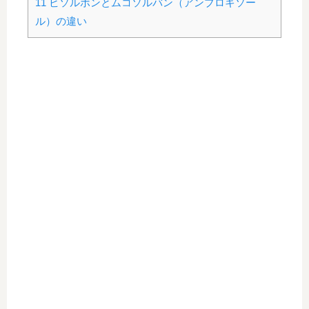
11
ビソルボンとムコソルバン（アンブロキソー
ル）の違い