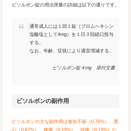
ビソルボン錠の用法用量の詳細は以下の通りです。
通常成人には１回１錠（ブロムヘキシン
塩酸塩として4mg）を１日３回経口投与
する。
なお、年齢、症状により適宜増減する。
ビソルボン錠４mg 添付文書
ビソルボンの副作用
ビソルボンの主な副作用は食欲不振（0.76%）、悪
心（0.67%）、腹痛（0.19%）、頭痛（0.19%）な