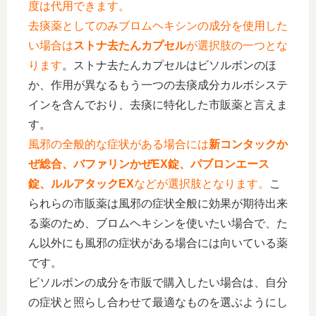
度は代用できます。
去痰薬としてのみブロムヘキシンの成分を使用した
い場合は
ストナ去たんカプセル
が選択肢の一つとな
ります
。ストナ去たんカプセルはビソルボンのほ
か、作用が異なるもう一つの去痰成分カルボシステ
インを含んでおり、去痰に特化した市販薬と言えま
す。
風邪の全般的な症状がある場合には
新コンタックか
ぜ総合、バファリンかぜEX錠、パブロンエース
錠、ルルアタックEX
などが選択肢となります。
こ
られらの市販薬は風邪の症状全般に効果が期待出来
る薬のため、ブロムヘキシンを使いたい場合で、た
ん以外にも風邪の症状がある場合には向いている薬
です。
ビソルボンの成分を市販で購入したい場合は、自分
の症状と照らし合わせて最適なものを選ぶようにし