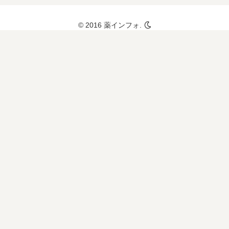
な
ど
© 2016 薬インフォ.
薬
の
特
徴
に
つ
い
て