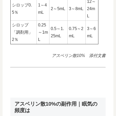
12～
シロップ0.
1～4
2～5mL
3～8mL
24m
5％
mL
L
シロップ
0.25
0.5～1.
0.75～2
3～6
「調剤用」
～1m
25mL
mL
mL
2％
L
アスベリン散10% 添付文書
アスベリン散10%の副作用｜眠気の
頻度は