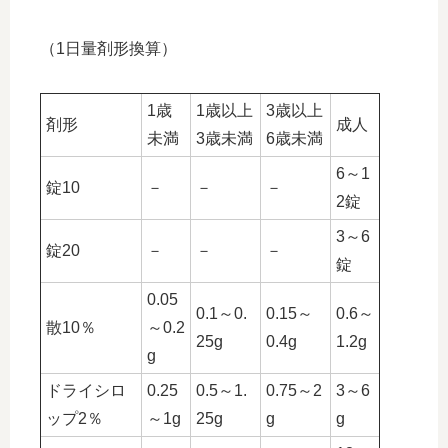
（1日量剤形換算）
1歳
1歳以上
3歳以上
剤形
成人
未満
3歳未満
6歳未満
6～1
錠10
－
－
－
2錠
3～6
錠20
－
－
－
錠
0.05
0.1～0.
0.15～
0.6～
散10％
～0.2
25g
0.4g
1.2g
g
ドライシロ
0.25
0.5～1.
0.75～2
3～6
ップ2％
～1g
25g
g
g