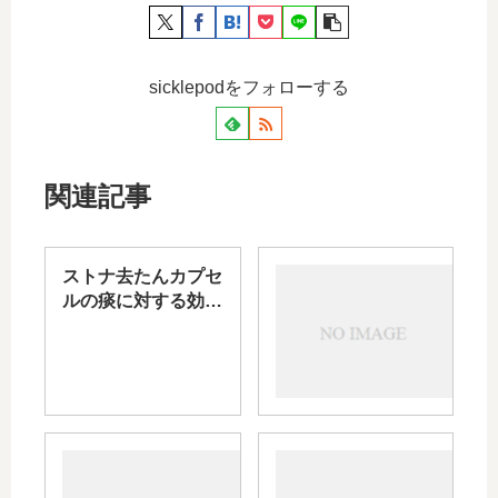
sicklepodをフォローする
関連記事
ストナ去たんカプセ
ムコ
ルの痰に対する効果
ソル
について｜飲み合わ
バン
せなどについても解
の小
説
児・
子供
の使
用｜
フス
風邪
使用
コデ
の咳
する