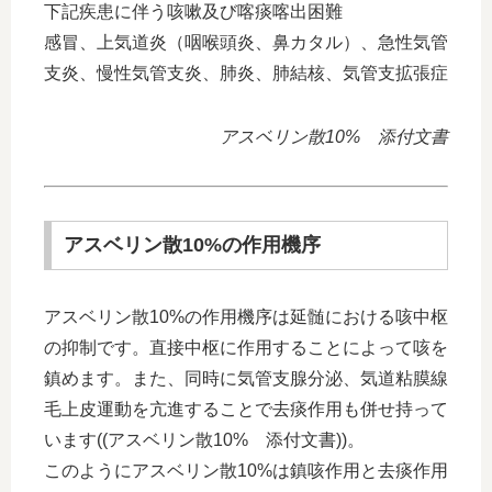
下記疾患に伴う咳嗽及び喀痰喀出困難
感冒、上気道炎（咽喉頭炎、鼻カタル）、急性気管
支炎、慢性気管支炎、肺炎、肺結核、気管支拡張症
アスベリン散10% 添付文書
アスベリン散10%の作用機序
アスベリン散10%の作用機序は延髄における咳中枢
の抑制です。直接中枢に作用することによって咳を
鎮めます。また、同時に気管支腺分泌、気道粘膜線
毛上皮運動を亢進することで去痰作用も併せ持って
います((アスベリン散10% 添付文書))。
このようにアスベリン散10%は鎮咳作用と去痰作用