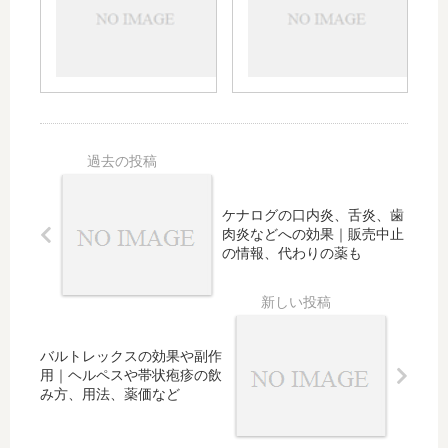
は何
や痰
用量
錠使
が辛
や眠
用す
いと
気の
る？
きの
副作
小
おす
用
児・
すめ
は？
子供
市販
ムコ
の使
薬を
ダイ
用や
紹
ンと
市販
介！
ケナログの口内炎、舌炎、歯
の違
での
市販
肉炎などへの効果｜販売中止
いも
購
の咳
の情報、代わりの薬も
入、
止め
効か
薬に
ない
つい
場合
て症
バルトレックスの効果や副作
の対
状に
用｜ヘルペスや帯状疱疹の飲
処な
適し
み方、用法、薬価など
ど
た成
分を