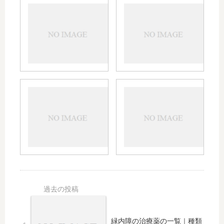
ボア
パル
ラ軟
デス
膏
クリ
0.12%
ーム
の効
の効
能効
果や
果や
副作
副作
用｜
アレ
リン
用｜
陰部
ジオ
デロ
ニキ
やヘ
ンド
ンの
ビ・
ルペ
ライ
VG、
やけ
スの
シロ
V、
ど・
使
ップ
DPの
とび
用、
の飲
違い
ひな
ステ
み方
とス
どの
ロイ
や効
テロ
使
ドの
果・
イド
用、
強
副作
の強
効果
さ、
用に
さに
の強
先発
緑内障の治療薬の一覧｜種類