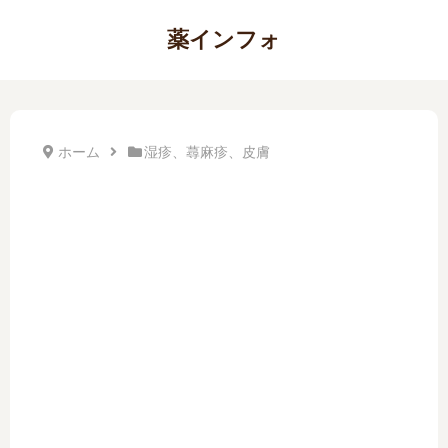
薬インフォ
ホーム
湿疹、蕁麻疹、皮膚