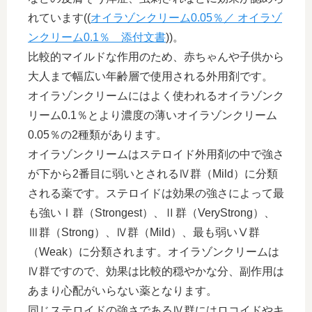
れています((
オイラゾンクリーム0.05％／ オイラゾ
ンクリーム0.1％ 添付文書
))。
比較的マイルドな作用のため、赤ちゃんや子供から
大人まで幅広い年齢層で使用される外用剤です。
オイラゾンクリームにはよく使われるオイラゾンク
リーム0.1％とより濃度の薄いオイラゾンクリーム
0.05％の2種類があります。
オイラゾンクリームはステロイド外用剤の中で強さ
が下から2番目に弱いとされるⅣ群（Mild）に分類
される薬です。ステロイドは効果の強さによって最
も強いⅠ群（Strongest）、Ⅱ群（VeryStrong）、
Ⅲ群（Strong）、Ⅳ群（Mild）、最も弱いⅤ群
（Weak）に分類されます。オイラゾンクリームは
Ⅳ群ですので、効果は比較的穏やかな分、副作用は
あまり心配がいらない薬となります。
同じステロイドの強さであるⅣ群にはロコイドやキ