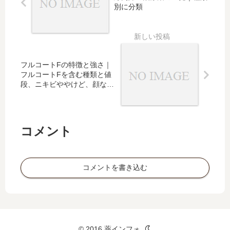
つい
つい
さな
医薬
別に分類
て｜
て
ど
品
体重
は？
別の
使用
量も
フルコートFの特徴と強さ｜
フルコートFを含む種類と値
段、ニキビややけど、顔など
への使用
コメント
コメントを書き込む
© 2016 薬インフォ.