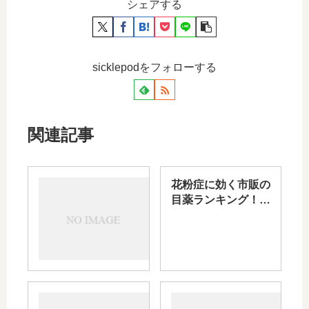
シェアする
sicklepodをフォローする
関連記事
クラ
花粉症に効く市販の
リチ
目薬ランキング！予
ンレ
防目的やコンタクト
ディ
をしながら使えるも
タブ
のも！
10mg
の味
や眠
プラ
アレ
気な