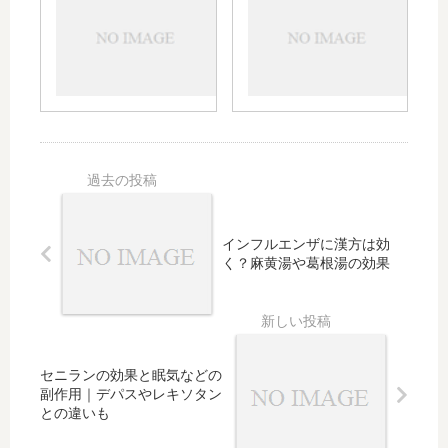
ンル
グラ
どの
カス
の飲
副作
トの
み合
用
効果
わせ
は？
や作
｜グ
一包
用機
レー
化の
序
プフ
可否
は？
ルー
や子
薬価
ツや
供や
やジ
咳止
妊娠
ェネ
め、
中の
インフルエンザに漢方は効
リッ
胃
使用
く？麻黄湯や葛根湯の効果
ク、
薬、
は？
授乳
漢
への
方、
影響
サプ
につ
リメ
セニランの効果と眠気などの
いて
ント
副作用｜デパスやレキソタン
も
など
との違いも
注意