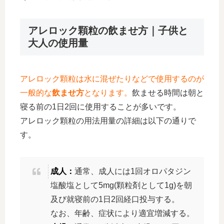
アレロック顆粒の飲ませ方｜子供と
大人の使用量
アレロック顆粒は水に混ぜたりなどで使用するのが
一般的な
飲ませ方
となります。
飲ませる時間は朝と
寝る前の1日2回に使用することが多いです。
アレロック顆粒の用法用量の詳細は以下の通りで
す。
成人：
通常、成人には1回オロパタジン
塩酸塩として5mg(顆粒剤として1g)を朝
及び就寝前の1日2回経口投与する。
なお、年齢、症状により適宜増減する。