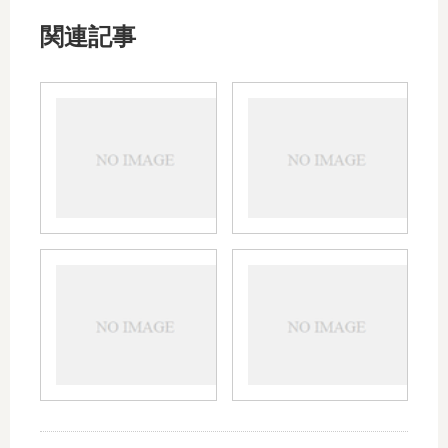
関連記事
ユナ
メイ
シン
アク
錠の
トの
効果
小児
や副
の使
作用
用｜
｜略
下痢
語や
や眠
トミ
バナ
腎機
気の
ロン
ン錠
能の
副作
の小
の効
影
用、
児・
果、
響、
使用
子供
副作
妊婦
する
への
用な
や授
量、
使用
ど｜
乳中
味の
｜使
飲み
の使
特