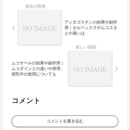
用す
合わ
用も
徴、
る量
せや
咳や
や副
市販
鼻水
作
での
アンタゴスチンの効果や副作
への
用、
購
用｜セルベックスやムコスタ
効果
飲み
入、
との違いは
の有
合わ
妊婦
無な
せ、
や授
ど
錠剤
乳中
の使
の使
ムコサールの効果や副作用｜
用に
用に
ムコダインとの違いや併用、
つい
つい
授乳中の使用についても
ても
ても
コメント
コメントを書き込む