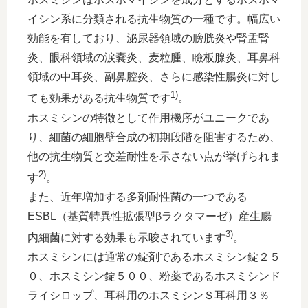
イシン系に分類される抗生物質の一種です。幅広い
効能を有しており、泌尿器領域の膀胱炎や腎盂腎
炎、眼科領域の涙嚢炎、麦粒腫、瞼板腺炎、耳鼻科
領域の中耳炎、副鼻腔炎、さらに感染性腸炎に対し
1)
ても効果がある抗生物質です
。
ホスミシンの特徴として作用機序がユニークであ
り、細菌の細胞壁合成の初期段階を阻害するため、
他の抗生物質と交差耐性を示さない点が挙げられま
2)
す
。
また、近年増加する多剤耐性菌の一つである
ESBL（基質特異性拡張型βラクタマーゼ）産生腸
3)
内細菌に対する効果も示唆されています
。
ホスミシンには通常の錠剤であるホスミシン錠２５
０、ホスミシン錠５００、粉薬であるホスミシンド
ライシロップ、耳科用のホスミシンＳ耳科用３％