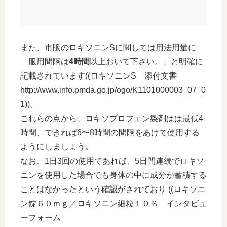
また、市販のロキソニンSに関しては用法用量に
「服用間隔は
4時間
以上おいて下さい。」と明確に
記載されています((ロキソニンS 添付文書
http://www.info.pmda.go.jp/ogo/K1101000003_07_0
1))。
これらの点から、ロキソプロフェン製剤はは最低4
時間、できれば6〜8時間の間隔をあけて使用する
ようにしましょう。
なお、1日3回の使用であれば、5日間連続でロキソ
ニンを使用した場合でも身体の中に成分が蓄積する
ことはなかったという確認がされており ((ロキソニ
ン錠６０ｍｇ／ロキソニン細粒１０％ インタビュ
ーフォーム