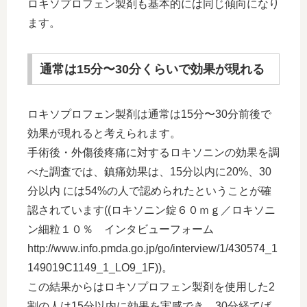
ロキソプロフェン製剤も基本的には同じ傾向になり
ます。
通常は15分〜30分くらいで効果が現れる
ロキソプロフェン製剤は通常は15分〜30分前後で
効果が現れると考えられます。
手術後・外傷後疼痛に対するロキソニンの効果を調
べた調査では、鎮痛効果は、15分以内に20%、30
分以内 には54%の人で認められたということが確
認されています((ロキソニン錠６０ｍｇ／ロキソニ
ン細粒１０％ インタビューフォーム
http://www.info.pmda.go.jp/go/interview/1/430574_1
149019C1149_1_LO9_1F))。
この結果からはロキソプロフェン製剤を使用した2
割の人は15分以内に効果を実感でき、30分経てば