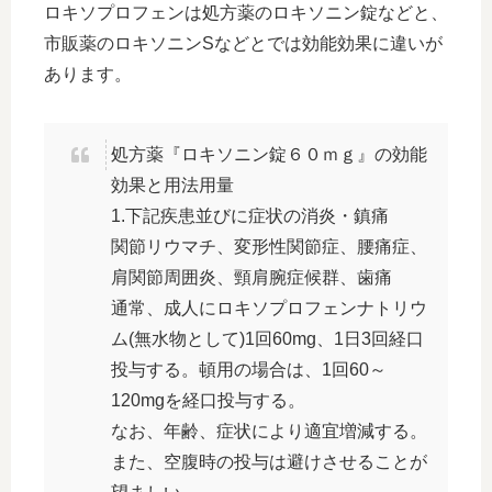
ロキソプロフェンは処方薬のロキソニン錠などと、
市販薬のロキソニンSなどとでは効能効果に違いが
あります。
処方薬『ロキソニン錠６０ｍｇ』の効能
効果と用法用量
1.下記疾患並びに症状の消炎・鎮痛
関節リウマチ、変形性関節症、腰痛症、
肩関節周囲炎、頸肩腕症候群、歯痛
通常、成人にロキソプロフェンナトリウ
ム(無水物として)1回60mg、1日3回経口
投与する。頓用の場合は、1回60～
120mgを経口投与する。
なお、年齢、症状により適宜増減する。
また、空腹時の投与は避けさせることが