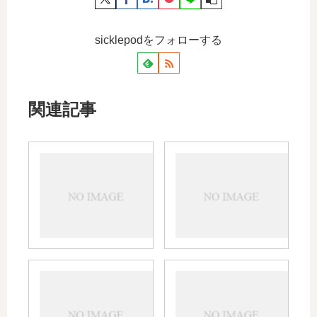
sicklepodをフォローする
関連記事
モー
カロ
ラス
ナー
テー
ルと
プの
飲み
効果
合わ
や成
せが
分、
悪い
薬価
薬は
スリ
カロ
やジ
｜併
ノフ
ナー
ェネ
用に
ェン
ルは
リッ
注意