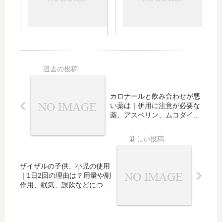
の効
何錠
クに
が必
能と
飲め
つい
要な
ロキ
ば良
ても
薬、
ソニ
いで
解説
アス
ンと
す
ベリ
の違
か？
ン、
い｜
【質
ムコ
頭痛
問と
ダイ
や生
回
カロナールと飲み合わせが悪
ンな
理痛
答】
い薬は｜併用に注意が必要な
どは
への
薬、アスベリン、ムコダイン
などは
効果
は？
ザイザルの子供、小児の使用
｜1日2回の理由は？用量や副
作用、眠気、誤飲などについ
ても