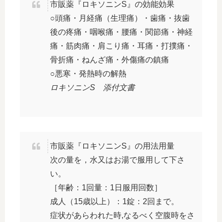
市販薬『ロキソニンS』の効能効果
○頭痛・月経痛（生理痛）・歯痛・抜歯
後の疼痛・咽喉痛・腰痛・関節痛・神経
痛・筋肉痛・肩こり痛・耳痛・打撲痛・
骨折痛・ねんざ痛・外傷痛の鎮痛
○悪寒・発熱時の解熱
ロキソニンS 添付文書
市販薬『ロキソニンS』の用法用量
次の量を，水又はお湯で服用して下さ
い。
［年齢：1回量：1日服用回数］
成人（15歳以上）：1錠：2回まで。
症状があらわれた時,なるべく空腹時をさ