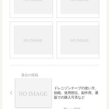
果と
ッチ
特
の効
徴、
果と
薬
使い
価、
方と
レミ
ドネ
アリ
副作
ニー
ペジ
セプ
用｜
ルの
ルの
トの
かぶ
効果
効果
併用
れ対
や作
や適
につ
策や
用機
応、
いて
増
序、
作用
も
量、
副作
機
貼る
用を
序、
場所
解説
薬価
など
｜薬
など
価や
につ
ドレニゾンテープの使い方、
アリ
いて
効能、使用部位、副作用、通
セプ
解説
販での購入可否など
トと
の比