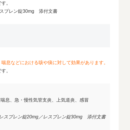
です。
レスプレン錠30mg 添付文書
、喘息などにおける咳や痰に対して効果があります。
です。
支喘息、急・慢性気管支炎、上気道炎、感冒
レスプレン錠20mg／レスプレン錠30mg 添付文書