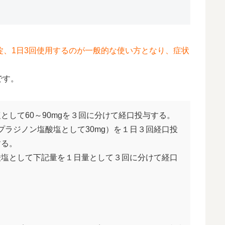
に1錠、1日3回使用するのが一般的な使い方となり、症状
です。
として60～90mgを３回に分けて経口投与する。
プラジノン塩酸塩として30mg）を１日３回経口投
する。
酸塩として下記量を１日量として３回に分けて経口