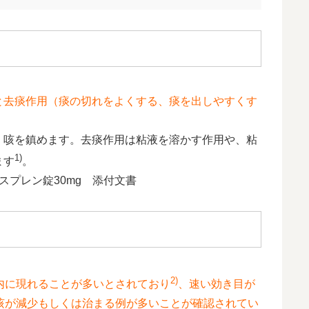
と去痰作用（痰の切れをよくする、痰を出しやすくす
、咳を鎮めます。去痰作用は粘液を溶かす作用や、粘
1)
ます
。
レスプレン錠30mg 添付文書
2)
内に現れることが多いとされており
、速い効き目が
咳が減少もしくは治まる例が多いことが確認されてい