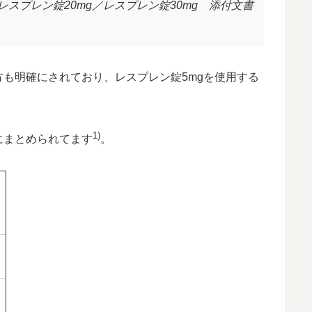
レスプレン錠20mg／レスプレン錠30mg 添付文書
も明確にされており、レスプレン錠5mgを使用する
1)
にまとめられてます
。