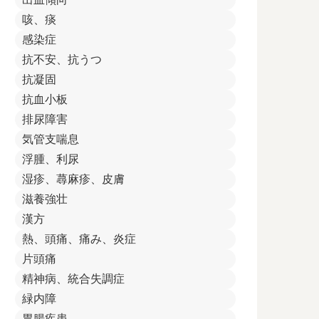
咳、痰
感染症
抗不安、抗うつ
抗凝固
抗血小板
排尿障害
気管支喘息
浮腫、利尿
湿疹、蕁麻疹、皮膚
滋養強壮
漢方
熱、頭痛、痛み、炎症
片頭痛
精神病、統合失調症
緑内障
胃腸疾患