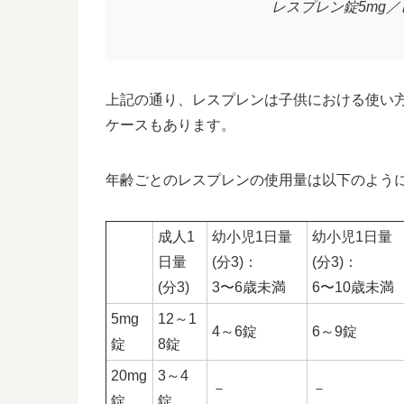
レスプレン錠5mg／
上記の通り、レスプレンは子供における使い方
ケースもあります。
年齢ごとのレスプレンの使用量は以下のよう
成人1
幼小児1日量
幼小児1日量
日量
(分3)：
(分3)：
(分3)
3〜6歳未満
6〜10歳未満
5mg
12～1
4～6錠
6～9錠
錠
8錠
20mg
3～4
－
－
錠
錠