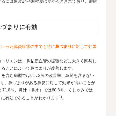
るには通常2〜4週程度はかかるとされており、継続
鼻づまりに有効
といった鼻炎症状の中でも特に
鼻づまり
に対して効果
コトリエンは、鼻粘膜血管の拡張などに大きく関与し
せることによって鼻づまりが改善します。
含む病型では61 . 2％の改善率、鼻閉を含まない
れており、鼻づまりがある鼻炎に対して効果が高いことが
1.8％、鼻汁（鼻水）では60.3％、くしゃみでは
1)
まりに有効であることがわかります
。