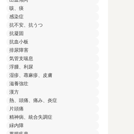
咳、痰
感染症
抗不安、抗うつ
抗凝固
抗血小板
排尿障害
気管支喘息
浮腫、利尿
湿疹、蕁麻疹、皮膚
滋養強壮
漢方
熱、頭痛、痛み、炎症
片頭痛
精神病、統合失調症
緑内障
胃腸疾患