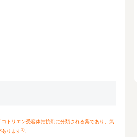
イコトリエン受容体拮抗剤に分類される薬であり、気
1)
があります
。