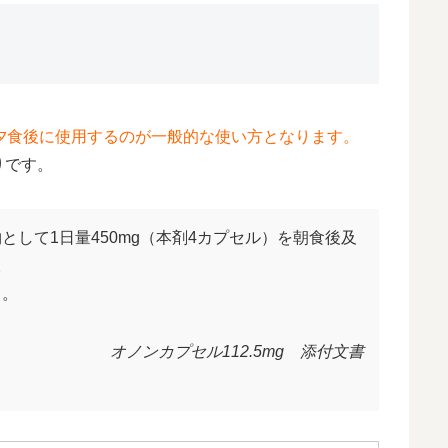
夕食後に使用するのが一般的な使い方となります。
りです。
して1日量450mg（本剤4カプセル）を朝食後及
。
る。
オノンカプセル112.5mg 添付文書