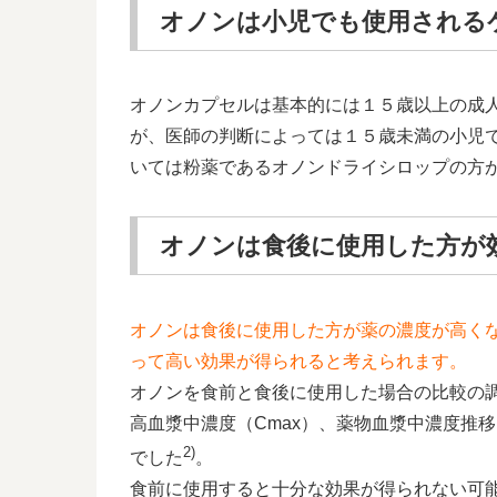
オノンは小児でも使用される
オノンカプセルは基本的には１５歳以上の成
が、医師の判断によっては１５歳未満の小児
いては粉薬であるオノンドライシロップの方
オノンは食後に使用した方が
オノンは食後に使用した方が薬の濃度が高く
って高い効果が得られると考えられます。
オノンを食前と食後に使用した場合の比較の
高血漿中濃度（Cmax）、薬物血漿中濃度推
2)
でした
。
食前に使用すると十分な効果が得られない可