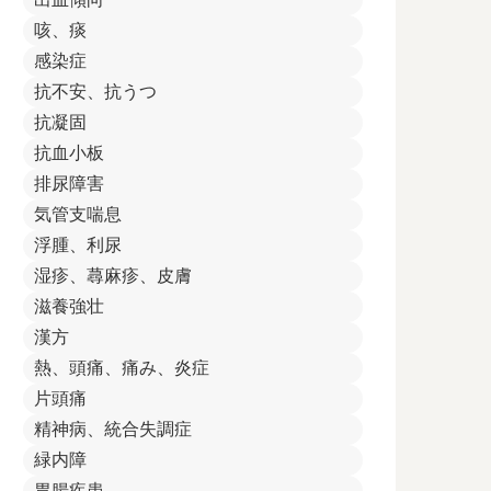
咳、痰
感染症
抗不安、抗うつ
抗凝固
抗血小板
排尿障害
気管支喘息
浮腫、利尿
湿疹、蕁麻疹、皮膚
滋養強壮
漢方
熱、頭痛、痛み、炎症
片頭痛
精神病、統合失調症
緑内障
胃腸疾患