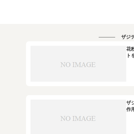
ザジ
花
ト
ザ
作
に
に