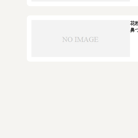
花
鼻
や