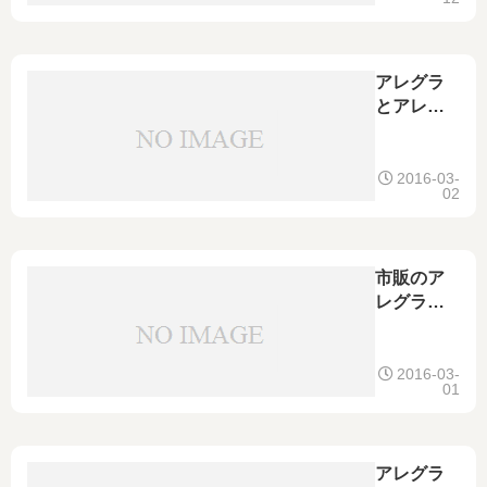
る？飲酒
をした時
に考えら
れる副作
アレグラ
用や空け
とアレジ
るべき時
オンの違
間は
いを比
較！成分
2016-03-
02
の強さや
眠気、併
用できる
か、価格
市販のア
などを確
レグラが
認
効かない
理由や対
処法、代
2016-03-
01
わりの市
販薬を紹
介
アレグラ