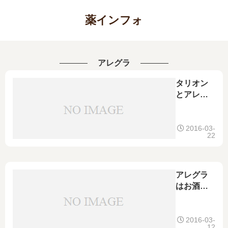
薬インフォ
アレグラ
タリオン
とアレグ
ラの違い
は何？強
さなどの
2016-03-
22
違いを徹
底比較！
併用でき
るのかも
アレグラ
確認しよ
はお酒や
う
アルコー
ルの影響
を受け
2016-03-
12