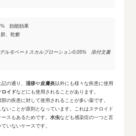
5% 効能効果
炎群、乾癬
デルモベートスカルプローション0.05% 添付文書
上記の通り、
湿疹
や
皮膚炎
以外にも様々な疾患に使用
ケロイド
などにも使用されることがあります。
頭部の疾患に対して使用されることが多い薬です。
しないことが原則となっています。これはステロイド
ケースもあるためです。
水虫
なども感染症の一つと言
いていないケースです。