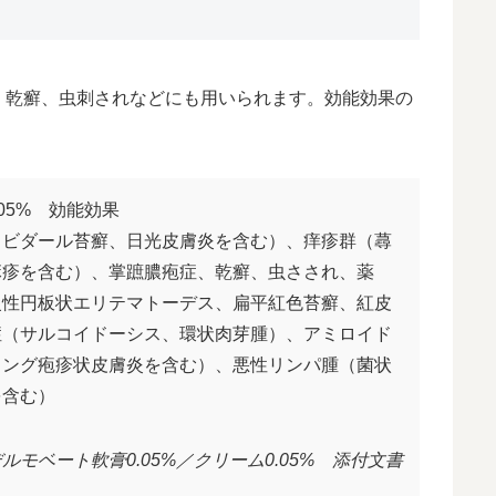
、乾癬、虫刺されなどにも用いられます。効能効果の
05% 効能効果
、ビダール苔癬、日光皮膚炎を含む）、痒疹群（蕁
麻疹を含む）、掌蹠膿疱症、乾癬、虫さされ、薬
慢性円板状エリテマトーデス、扁平紅色苔癬、紅皮
症（サルコイドーシス、環状肉芽腫）、アミロイド
リング疱疹状皮膚炎を含む）、悪性リンパ腫（菌状
を含む）
ルモベート軟膏0.05%／クリーム0.05% 添付文書