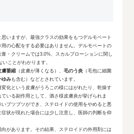
と思いますが、最強クラスの効果をもつデルモベート
作用の心配をする必要はありません。デルモベートの
膏・クリームでは3.0%、スカルプローションに関し
はないことがわかります。
皮膚萎縮
（皮膚が薄くなる）、
毛のう炎
（毛包に細菌
かゆみ
も含む）などとされています。
膚変化という皮膚がうろこの様にはがれたり、乾燥す
れている副作用として、酒さ様皮膚炎が挙げられま
赤いブツブツができ、ステロイドの使用をやめると悪
な症状が現れた場合には少し注意し、医師の判断を仰
傾向があります。その結果、ステロイドの外用剤には