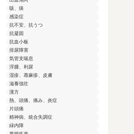
咳、痰
感染症
抗不安、抗うつ
抗凝固
抗血小板
排尿障害
気管支喘息
浮腫、利尿
湿疹、蕁麻疹、皮膚
滋養強壮
漢方
熱、頭痛、痛み、炎症
片頭痛
精神病、統合失調症
緑内障
胃腸疾患