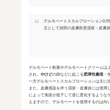
デルモベートスカルプローション0.0
主として頭部の皮膚疾患湿疹・皮膚
デルモベート軟膏やデルモベートクリームは
され、
やけど
の跡などに起こる
肥厚性瘢痕
・
一方デルモベートスカルプローションは主に
また、皮膚感染を伴う湿疹・皮膚炎には使用
によって免疫が低下して逆に悪化するような
えますので、デルモベートを使用するのは向