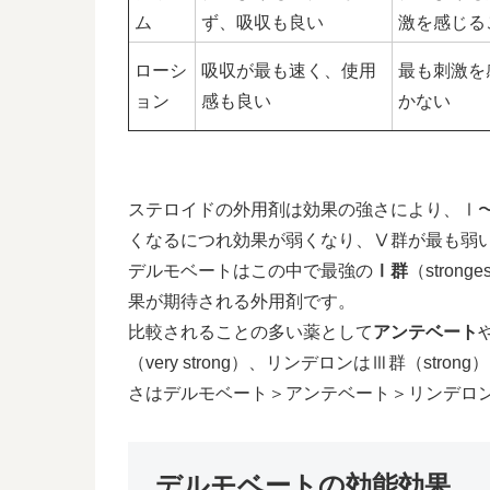
ム
ず、吸収も良い
激を感じる
ローシ
吸収が最も速く、使用
最も刺激を
ョン
感も良い
かない
ステロイドの外用剤は効果の強さにより、Ⅰ
くなるにつれ効果が弱くなり、Ⅴ群が最も弱
デルモベートはこの中で最強の
Ⅰ群
（stro
果が期待される外用剤です。
比較されることの多い薬として
アンテベート
（very strong）、リンデロンはⅢ群（stron
さはデルモベート＞アンテベート＞リンデロ
デルモベートの効能効果