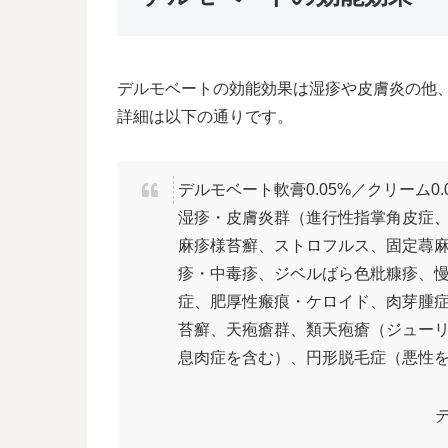
デルモベートの効能効果は湿疹や皮膚炎の他
詳細は以下の通りです。
デルモベート軟膏0.05%／クリーム0.
湿疹・皮膚炎群（進行性指掌角皮症
麻疹様苔癬、ストロフルス、固定蕁
疹・中毒疹、ジベルばら色粃糠疹、
症、肥厚性瘢痕・ケロイド、肉芽腫
苔癬、天疱瘡群、類天疱瘡（ジュー
息肉症を含む）、円形脱毛症（悪性
デ