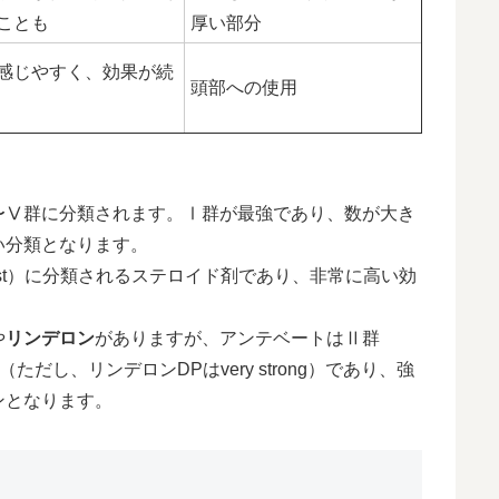
ことも
厚い部分
感じやすく、効果が続
頭部への使用
〜Ⅴ群に分類されます。Ⅰ群が最強であり、数が大き
い分類となります。
ngest）に分類されるステロイド剤であり、非常に高い効
や
リンデロン
がありますが、アンテベートはⅡ群
g）（ただし、リンデロンDPはvery strong）であり、強
ンとなります。