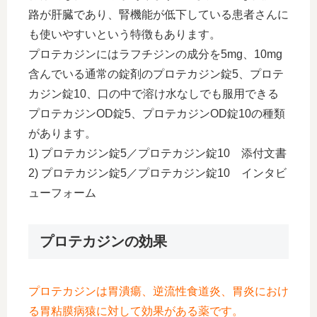
路が肝臓であり、腎機能が低下している患者さんに
も使いやすいという特徴もあります。
プロテカジンにはラフチジンの成分を5mg、10mg
含んでいる通常の錠剤のプロテカジン錠5、プロテ
カジン錠10、口の中で溶け水なしでも服用できる
プロテカジンOD錠5、プロテカジンOD錠10の種類
があります。
1) プロテカジン錠5／プロテカジン錠10 添付文書
2) プロテカジン錠5／プロテカジン錠10 インタビ
ューフォーム
プロテカジンの効果
プロテカジンは胃潰瘍、逆流性食道炎、胃炎におけ
る胃粘膜病猿に対して効果がある薬です。