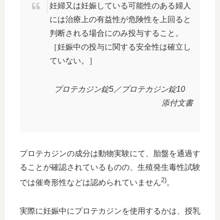
妊婦又は妊娠している可能性のある婦人
には治療上の有益性が危険性を上回ると
判断される場合にのみ投与すること。
［妊娠中の投与に関する安全性は確立し
ていない。］
プロテカジン錠5／プロテカジン錠10
添付文書
プロテカジンの成分は動物実験にて、胎盤を通過す
ることが確認されているものの、生殖発生毒性試験
2)
では催奇形性などは認められていません
。
実際に妊娠中にプロテカジンを使用するかは、授乳