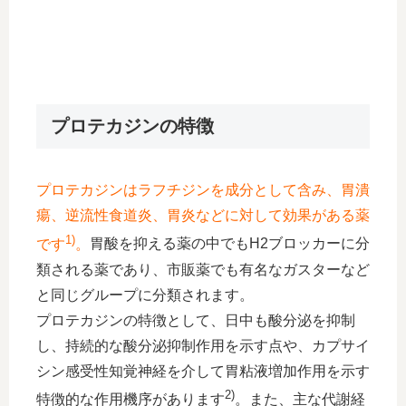
プロテカジンの特徴
プロテカジンはラフチジンを成分として含み、胃潰
瘍、逆流性食道炎、胃炎などに対して効果がある薬
1)
です
。
胃酸を抑える薬の中でもH2ブロッカーに分
類される薬であり、市販薬でも有名なガスターなど
と同じグループに分類されます。
プロテカジンの特徴として、日中も酸分泌を抑制
し、持続的な酸分泌抑制作用を示す点や、カプサイ
シン感受性知覚神経を介して胃粘液増加作用を示す
2)
特徴的な作用機序があります
。また、主な代謝経