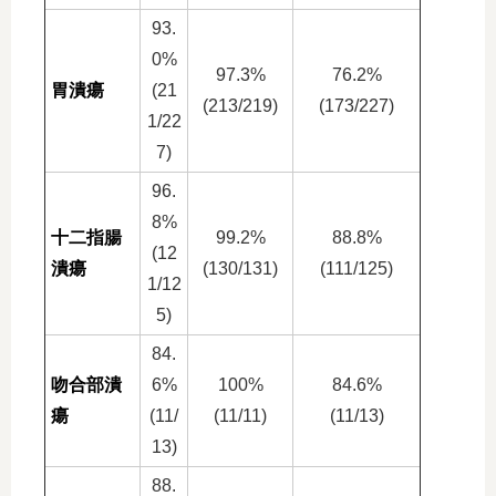
93.
0%
97.3%
76.2%
胃潰瘍
(21
(213/219)
(173/227)
1/22
7)
96.
8%
十二指腸
99.2%
88.8%
(12
潰瘍
(130/131)
(111/125)
1/12
5)
84.
吻合部潰
6%
100%
84.6%
瘍
(11/
(11/11)
(11/13)
13)
88.