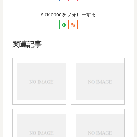
sicklepodをフォローする
関連記事
タケ
セ
キャ
レ
ブの
ガ
効果
ス
や特
ロ
徴、
ン
副作
の
用｜
効
アシ
ムコ
薬価
果
ノン
スタ
や粉
や
の効
とム
砕の
副