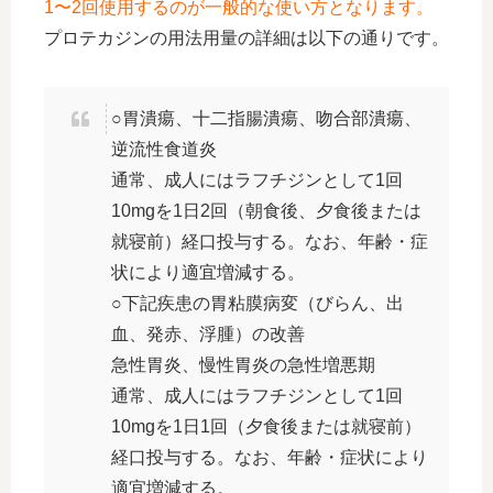
1〜2回使用するのが一般的な使い方となります。
プロテカジンの用法用量の詳細は以下の通りです。
○胃潰瘍、十二指腸潰瘍、吻合部潰瘍、
逆流性食道炎
通常、成人にはラフチジンとして1回
10mgを1日2回（朝食後、夕食後または
就寝前）経口投与する。なお、年齢・症
状により適宜増減する。
○下記疾患の胃粘膜病変（びらん、出
血、発赤、浮腫）の改善
急性胃炎、慢性胃炎の急性増悪期
通常、成人にはラフチジンとして1回
10mgを1日1回（夕食後または就寝前）
経口投与する。なお、年齢・症状により
適宜増減する。