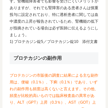
す。腎機能障害者でも影響を受けにくいメリットが
ありますが、それでも腎障害のある患者さんは慎重
投与に設定されており、特に透析患者に関しては血
中濃度の上昇が報告されているため、腎機能の低下
が指摘されている場合は必ず医師に伝えるようにし
ましょう。
1) プロテカジン錠5／プロテカジン錠10 添付文書
プロテカジンの副作用
プロテカジンの市販後の調査に結果による主な副作
用は、便秘（0.1％）、下痢（0.1％）であり、いず
れの副作用も頻度は高くないと言えます。その他、
頻度が比較的高いものでは臨床検査血の異常があ
り、ALT（GPT）上昇（0.3％）、AST（GOT）上