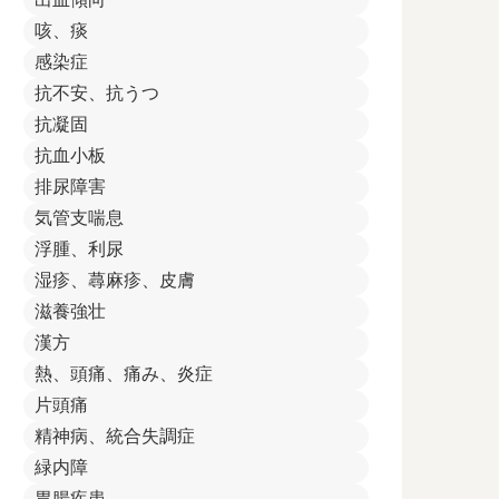
咳、痰
感染症
抗不安、抗うつ
抗凝固
抗血小板
排尿障害
気管支喘息
浮腫、利尿
湿疹、蕁麻疹、皮膚
滋養強壮
漢方
熱、頭痛、痛み、炎症
片頭痛
精神病、統合失調症
緑内障
胃腸疾患