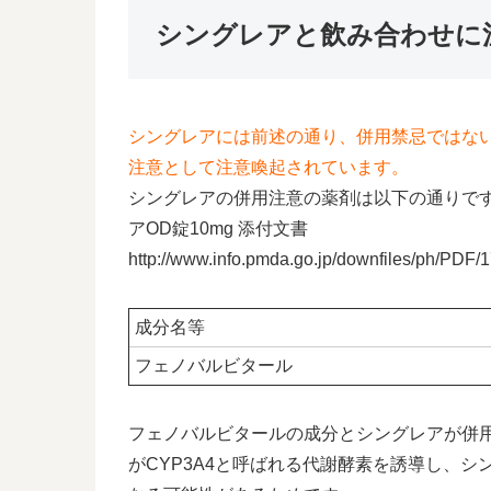
シングレアと飲み合わせに
シングレアには前述の通り、併用禁忌ではな
注意として注意喚起されています。
シングレアの併用注意の薬剤は以下の通りです(
アOD錠10mg 添付文書
http://www.info.pmda.go.jp/downfiles/ph/PD
成分名等
フェノバルビタール
フェノバルビタールの成分とシングレアが併
がCYP3A4と呼ばれる代謝酵素を誘導し、