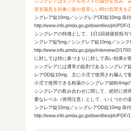
シングレアはモンテルカストの成分を含み、
管支喘息を対象に咳や息苦しい時の気管支を
ングレア錠10mg／シングレアOD錠10mg 添
http://www.info.pmda.go.jp/downfiles/ph/PD
シングレアの特徴として、1日1回就寝前投与
ングレア錠5mg／シングレア錠10mg／シング
http://www.info.pmda.go.jp/go/intervie
に対しては特に鼻づまりに対して高い効果が
シングレアには通常の錠剤であるシングレア錠
レアOD錠10mg、主に小児で使用され噛んで
小児で使用できる粉薬のシングレア細粒4mg
シングレアの飲み合わせに関して、絶対に併
要なレベル（併用注意）として、いくつかの薬
ングレア錠10mg／シングレアOD錠10mg 添
http://www.info.pmda.go.jp/downfiles/ph/PD