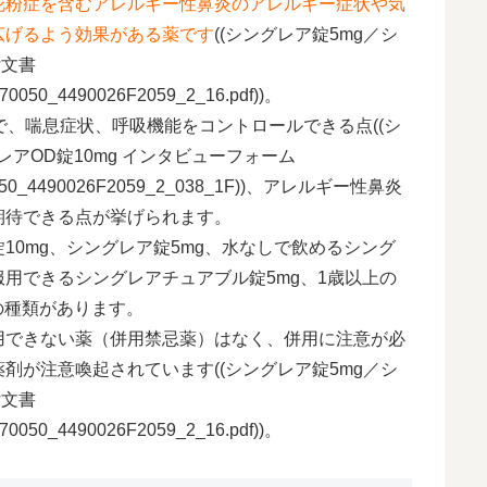
花粉症を含むアレルギー性鼻炎のアレルギー症状や気
広げるよう効果がある薬です
((シングレア錠5mg／シ
付文書
F/170050_4490026F2059_2_16.pdf))。
で、喘息症状、呼吸機能をコントロールできる点((シ
レアOD錠10mg インタビューフォーム
w/2/170050_4490026F2059_2_038_1F))、アレルギー性鼻炎
期待できる点が挙げられます。
10mg、シングレア錠5mg、水なしで飲めるシング
服用できるシングレアチュアブル錠5mg、1歳以上の
の種類があります。
用できない薬（併用禁忌薬）はなく、併用に注意が必
剤が注意喚起されています((シングレア錠5mg／シ
付文書
F/170050_4490026F2059_2_16.pdf))。