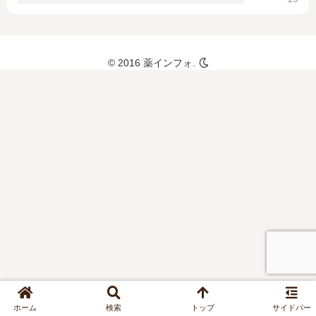
解説！注
意点を確
認して安
全な使用
© 2016 薬インフォ.
を！
ホーム
検索
トップ
サイドバー