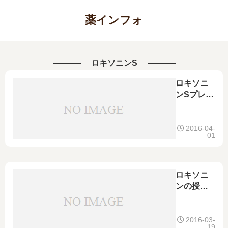
薬インフォ
ロキソニンS
ロキソニ
ンSプレミ
アムの特
徴とロキ
ソニンと
2016-04-
01
の違い
ロキソニ
ンの授乳
中と妊娠
中の使用
について
2016-03-
19