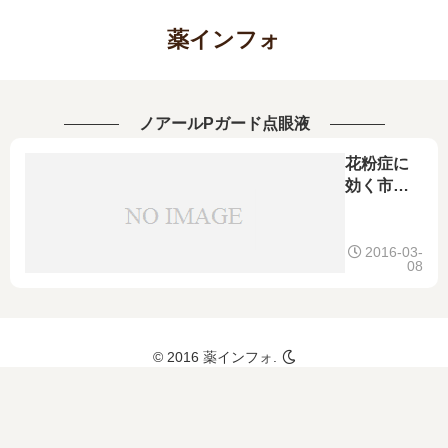
薬インフォ
ノアールPガード点眼液
花粉症に
効く市販
の目薬ラ
ンキン
グ！予防
2016-03-
08
目的やコ
ンタクト
をしなが
ら使える
© 2016 薬インフォ.
ものも！