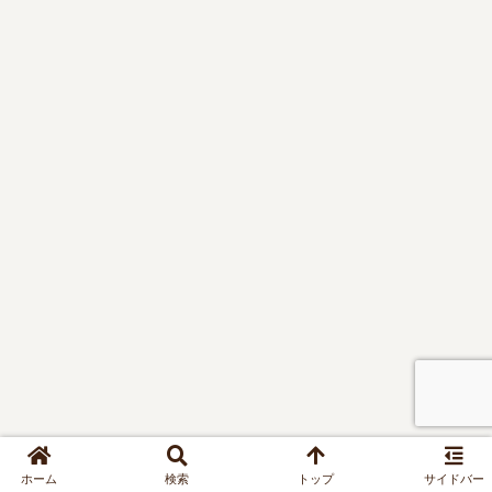
やケース
別のおす
すめも紹
介！
ホーム
検索
トップ
サイドバー