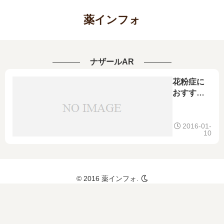
薬インフォ
ナザールAR
花粉症に
おすすめ
の市販薬
ランキン
グ！くし
2016-01-
10
ゃみや鼻
水、鼻づ
まり、鼻
炎、目の
© 2016 薬インフォ.
かゆみに
効く市販
薬と花粉
症の予防