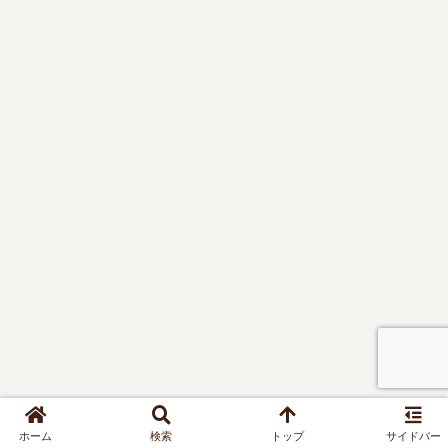
やケース
別のおす
すめも紹
介！
ホーム
検索
トップ
サイドバー