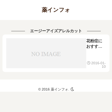
薬インフォ
エージーアイズアレルカット
花粉症に
おすすめ
の市販薬
ランキン
グ！くし
2016-01-
10
ゃみや鼻
水、鼻づ
まり、鼻
炎、目の
© 2016 薬インフォ.
かゆみに
効く市販
薬と花粉
症の予防