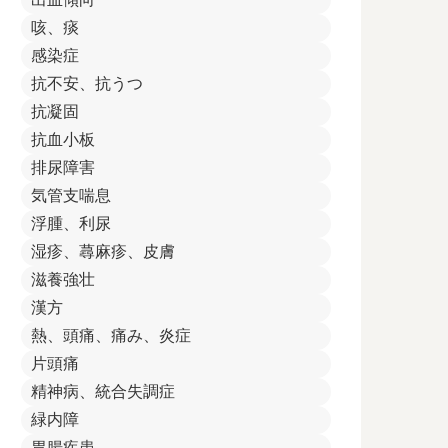
咳、痰
感染症
抗不安、抗うつ
抗凝固
抗血小板
排尿障害
気管支喘息
浮腫、利尿
湿疹、蕁麻疹、皮膚
滋養強壮
漢方
熱、頭痛、痛み、炎症
片頭痛
精神病、統合失調症
緑内障
胃腸疾患