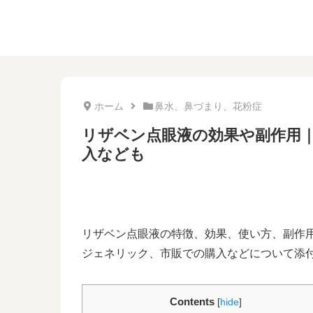
ホーム
鼻水、鼻づまり、花粉症
リザベン点眼液の効果や副作用
入なども
リザベン点眼液の特徴、効果、使い方、副作
ジェネリック、市販での購入などについて添
Contents
[
hide
]