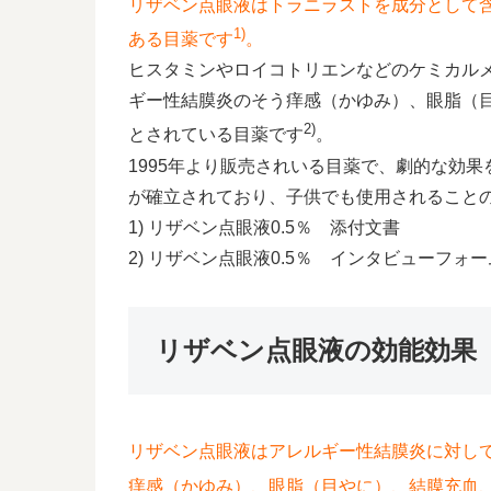
リザベン点眼液はトラニラストを成分として
1)
ある目薬です
。
ヒスタミンやロイコトリエンなどのケミカル
ギー性結膜炎のそう痒感（かゆみ）、眼脂（
2)
とされている目薬です
。
1995年より販売されいる目薬で、劇的な効
が確立されており、子供でも使用されること
1) リザベン点眼液0.5％ 添付文書
2) リザベン点眼液0.5％ インタビューフォー
リザベン点眼液の効能効果
リザベン点眼液はアレルギー性結膜炎に対し
痒感（かゆみ）、眼脂（目やに）、結膜充血