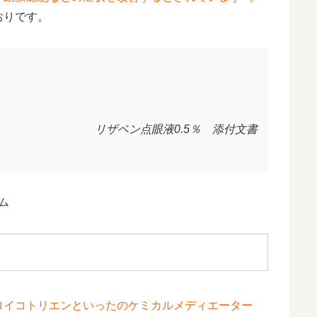
おりです。
リザベン点眼液0.5％ 添付文書
ム
ロイコトリエンといったのケミカルメディエーター