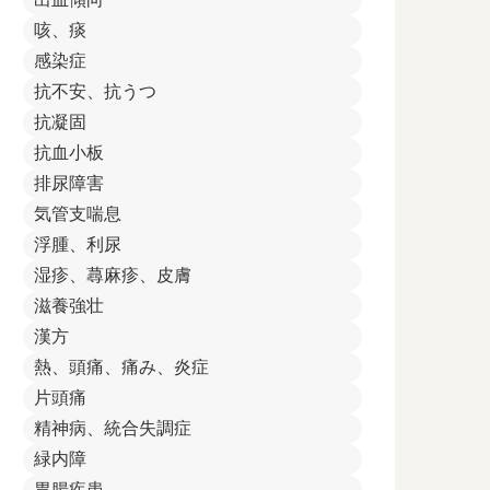
咳、痰
感染症
抗不安、抗うつ
抗凝固
抗血小板
排尿障害
気管支喘息
浮腫、利尿
湿疹、蕁麻疹、皮膚
滋養強壮
漢方
熱、頭痛、痛み、炎症
片頭痛
精神病、統合失調症
緑内障
胃腸疾患